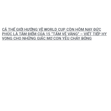
CẢ THẾ GIỚI HƯỚNG VỀ WORLD CUP CÒN HÔM NAY ĐỨC
PHÚC LÀ TÂM ĐIỂM CỦA 15 “TẤM VÉ VÀNG” – VIẾT TIẾP HY
VỌNG CHO NHỮNG GIẤC MƠ CON YÊU CHÁY BỎNG