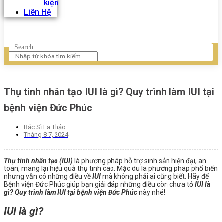
kiện
Liên Hệ
Search
Thụ tinh nhân tạo IUI là gì? Quy trình làm IUI tại
bệnh viện Đức Phúc
Bác Sĩ La Thảo
Tháng 8 7, 2024
Thụ tinh nhân tạo (IUI)
là phương pháp hỗ trợ sinh sản hiện đại, an
toàn, mang lại hiệu quả thụ tinh cao. Mặc dù là phương pháp phổ biến
nhưng vẫn có những điều về
IUI
mà không phải ai cũng biết. Hãy để
Bệnh viện Đức Phúc giúp bạn giải đáp những điều còn chưa tỏ
IUI là
gì? Quy trình làm IUI tại bệnh viện Đức Phúc
này nhé!
IUI là gì?