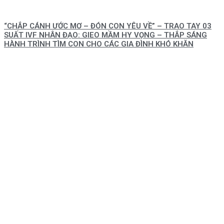
“CHẮP CÁNH ƯỚC MƠ – ĐÓN CON YÊU VỀ” – TRAO TAY 03
SUẤT IVF NHÂN ĐẠO: GIEO MẦM HY VỌNG – THẮP SÁNG
HÀNH TRÌNH TÌM CON CHO CÁC GIA ĐÌNH KHÓ KHĂN