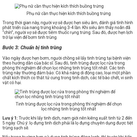
Phụ nữ cần thực hiện kích thích buồng trứng
Trong thời gian này, người vợ sẽ được hẹn siêu âm, đánh giá tình hình
phát triển của nang trứng khoảng 3-4 lần. Khi siêu âm thấy noãn đã
“chín”, người vợ sẽ được tiêm thuốc rụng trứng. Sau đó, được hẹn lịch
trở lại viện để bơm tinh trùng.
Bước 3: Chuẩn bị tinh trùng
Vào ngày được hẹn bơm, người chồng sẽ lấy tinh trùng tại bệnh viện
theo hướng dẫn của bác sĩ. Sau đó, tinh trùng được lọc rửa trong
phòng thí nghiệm để chọn lọc những tinh trùng tốt nhất. Các tinh
trùng này thường đảm bảo: Có khả năng di động cao, loại một phần
chất kích thích co thắt tử cung trong tinh dịch, các tế bào chết, vi sinh
vật có hại.
Tinh trùng được lọc rửa trong phòng thí nghiệm để chọn
lọc những tinh trùng tốt nhất
Lưu ý 1:
Trước khi lấy tinh dịch, nam giới nên kiêng xuất tinh từ 2 đến
5 ngày. Chú ý: lọ đựng tinh dịch phải là lọ đựng chuyên dụng được tiệt
trùng sạch sẽ.
Nếu trong trường hợp sử dụng tinh trùng đông lạnh, thì trước khi tiến