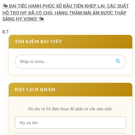
🌤️ ĐẠI TIỆC HẠNH PHÚC SỐ ĐẦU TIÊN KHÉP LẠI: CÁC SUẤT
HỖ TRỢ IVF ĐÃ CÓ CHỦ, HÀNG TRĂM MÁI ẤM ĐƯỢC THẮP
SÁNG HY VỌNG! 🌤️
TÌM KIẾM BÀI VIẾT
ĐẶT LỊCH KHÁM
Họ tên và Số điện thoại để nhận tư vấn sớm nhất.