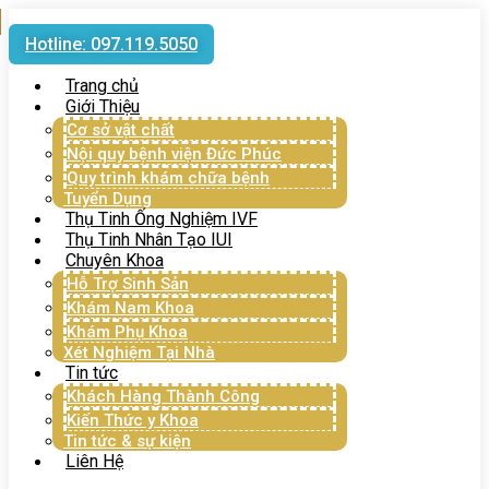
Hotline: 097.119.5050
Trang chủ
Giới Thiệu
Cơ sở vật chất
Nội quy bệnh viện Đức Phúc
Quy trình khám chữa bệnh
Tuyển Dụng
Thụ Tinh Ống Nghiệm IVF
Thụ Tinh Nhân Tạo IUI
Chuyên Khoa
Hỗ Trợ Sinh Sản
Khám Nam Khoa
Khám Phụ Khoa
Xét Nghiệm Tại Nhà
Tin tức
Khách Hàng Thành Công
Kiến Thức y Khoa
Tin tức & sự kiện
Liên Hệ