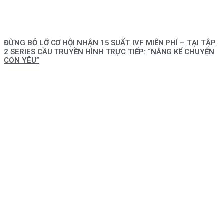
ĐỪNG BỎ LỠ CƠ HỘI NHẬN 15 SUẤT IVF MIỄN PHÍ – TẠI TẬP
2 SERIES CẦU TRUYỀN HÌNH TRỰC TIẾP: “NẮNG KỂ CHUYỆN
CON YÊU”