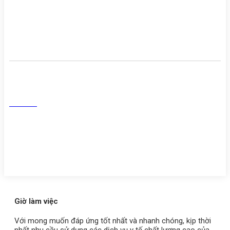
Cơ sở vật chất
Danh sách người thực hành
khám chữa bệnh
Mạng Xã Hội
Facebook
Tiktok
Youtube
Zalo
Giờ làm việc
Với mong muốn đáp ứng tốt nhất và nhanh chóng, kịp thời