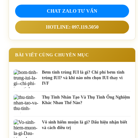
CHAT ZALO TƯ VẤN
HOTLINE: 097.119.5050
BÀI VIẾT CÙNG CHUYÊN MỤC
Bơm tinh trùng IUI là gì? Chi phí bơm tinh
trùng IUI? và khi nào nên chọn IUI thay vì
IVF
Thụ Tinh Nhân Tạo Và Thụ Tinh Ống Nghiệm
Khác Nhau Thế Nào?
Vô sinh hiếm muộn là gì? Dấu hiệu nhận biết
và cách điều trị