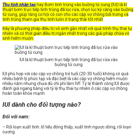
Thụ tinh nhân tạo
hay Bơm tinh trùng vào buồng tử cung (IUI) là kĩ
thuật bơm trực tiếp tinh trùng đã lọc rửa, chọn lọc kỹ càng vào buồng
tử cung, giúp tăng cơ hội có con cho các cặp vợ chồng bởi trứng và
tinh trùng tham gia thụ tinh luôn ở trạng thái tốt nhất
Đây là phương pháp điều trị vô sinh gần nhất với quá trình thụ thai tự
nhiên và có thời gian điều trị ngắn nhất trong các giải pháp chữa vô
sinh hiếm muộn.
IUI là kĩ thuật bơm trực tiếp tinh trùng đã lọc rửa vào
buồng tử cung
IUI phù hợp với các cặp vợ chồng trẻ tuổi (20-30 tuổi) không có quá
nhiều bệnh lý phức tạp và đặc biệt là các cặp vợ chồng hiếm muộn
nhiều năm nhưng chưa đủ chi phí làm IVF. Tỷ lệ thành công IUI được
đánh giá ngang bằng với tỷ lệ thụ thai tự nhiên ở các cặp vợ chồng
hoàn toàn khỏe mạnh.
IUI dành cho đối tượng nào?
Đối với nam:
– Rối loạn xuất tinh: lổ tiểu đóng thấp, xuất tinh ngược dòng, rối loạn
cương.