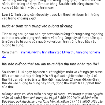
hành, tinh trùng sẽ được làm tan băng. Sau khi tinh trùng được rửa
xong sẽ tiến hành việc thụ tinh ngay.
Lưu ý 2:
Tinh trùng cần được lấy trước khi thực hiện bơm tinh trùng
vào trứng khoảng 2 giờ.
Bước 4: Bơm tinh trùng vào buồng tử cung
Tinh trùng sau lọc rửa sẽ được bơm vào buồng tử cung bằng một ống
catheter chuyên dụng nhỏ, mềm, vô trùng. Ống này sẽ được luồn qua
âm đạo vào tử cung của người vợ và bơm tinh trùng trực tiếp vào
buồng tử cung.
Xem thêm:
Tìm hiểu về thụ tinh nhân tạo IUI và thụ tinh ống nghiệm
IVF
Khi nào biết có thai sau khi thực hiện thụ tinh nhân tạo IUI?
Sau bơm IUI 14 ngày, bạn nên đi xét nghiệm máu và xét nghiệm nước
tiểu xem có thai hay không. Nếu kết quả xét nghiệm cho thấy là có
thai thì bạn cần siêu âm tại thời điểm sau bơm 21 ngày để xác định
thai đã vào buồng tử cung hay chưa, đồng thời kiểm tra sự phát triển
của thai.
Để nhận được voucher miễn phí chụp tử cung – vòi trứng truy tìm nguyên
nhân vô sinh & Bơm tinh trùng IUI trị giá 7.500.000 VNĐ tại Bệnh viện
Đức Phúc quý khách hàng vui lòng liên hệ hotline 097 119 5050. Nếu các