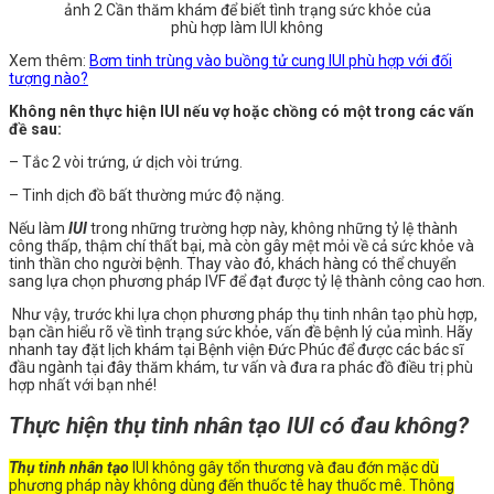
ảnh 2 Cần thăm khám để biết tình trạng sức khỏe của
phù hợp làm IUI không
Xem thêm:
Bơm tinh trùng vào buồng tử cung IUI phù hợp với đối
tượng nào?
Không nên thực hiện IUI nếu vợ hoặc chồng có một trong các vấn
đề sau:
– Tắc 2 vòi trứng, ứ dịch vòi trứng.
– Tinh dịch đồ bất thường mức độ nặng.
Nếu làm
IUI
trong những trường hợp này, không những tỷ lệ thành
công thấp, thậm chí thất bại, mà còn gây mệt mỏi về cả sức khỏe và
tinh thần cho người bệnh. Thay vào đó, khách hàng có thể chuyển
sang lựa chọn phương pháp IVF để đạt được tỷ lệ thành công cao hơn.
Như vậy, trước khi lựa chọn phương pháp thụ tinh nhân tạo phù hợp,
bạn cần hiểu rõ về tình trạng sức khỏe, vấn đề bệnh lý của mình. Hãy
nhanh tay đặt lịch khám tại Bệnh viện Đức Phúc để được các bác sĩ
đầu ngành tại đây thăm khám, tư vấn và đưa ra phác đồ điều trị phù
hợp nhất với bạn nhé!
Thực hiện thụ tinh nhân tạo IUI có đau không?
Thụ tinh nhân tạo
IUI không gây tổn thương và đau đớn mặc dù
phương pháp này không dùng đến thuốc tê hay thuốc mê. Thông