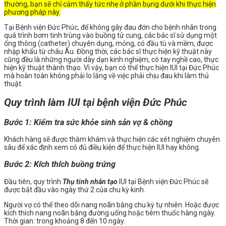
thường, bạn sẽ chỉ cảm thấy tức nhẹ ở phần bụng dưới khi thực hiện
phương pháp này.
Tại Bệnh viện Đức Phúc, để không gây đau đớn cho bệnh nhân trong
quá trình bơm tinh trùng vào buồng tử cung, các bác sĩ sử dụng một
ống thông (catheter) chuyên dụng, mỏng, có đầu tù và mềm, được
nhập khẩu từ châu Âu. Đồng thời, các bác sĩ thực hiện kỹ thuật này
cũng đều là những người dày dạn kinh nghiệm, có tay nghề cao, thực
hiện kỹ thuật thành thạo. Vì vậy, bạn có thể thực hiện IUI tại Đức Phúc
mà hoàn toàn không phải lo lắng về việc phải chịu đau khi làm thủ
thuật.
Quy trình làm IUI tại bệnh viện Đức Phúc
Bước 1: Kiểm tra sức khỏe sinh sản vợ & chồng
Khách hàng sẽ được thăm khám và thực hiện các xét nghiệm chuyên
sâu để xác định xem có đủ điều kiện để thực hiện IUI hay không.
Bước 2: Kích thích buồng trứng
Đầu tiên, quy trình
Thụ tinh nhân tạo
IUI tại Bệnh viện Đức Phúc sẽ
được bắt đầu vào ngày thứ 2 của chu kỳ kinh.
Người vợ có thể theo dõi nang noãn bằng chu kỳ tự nhiên. Hoặc được
kích thích nang noãn bằng đường uống hoặc tiêm thuốc hàng ngày.
Thời gian: trong khoảng 8 đến 10 ngày.