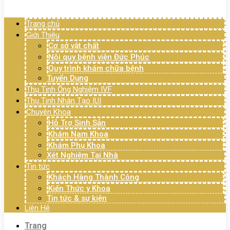
Menu
Trang chủ
Giới Thiệu
Cơ sở vật chất
Nội quy bệnh viện Đức Phúc
Quy trình khám chữa bệnh
Tuyển Dụng
Thụ Tinh Ống Nghiệm IVF
Thụ Tinh Nhân Tạo IUI
Chuyên Khoa
Hỗ Trợ Sinh Sản
Khám Nam Khoa
Khám Phụ Khoa
Xét Nghiệm Tại Nhà
Tin tức
Khách Hàng Thành Công
Kiến Thức y Khoa
Tin tức & sự kiện
Liên Hệ
Trang