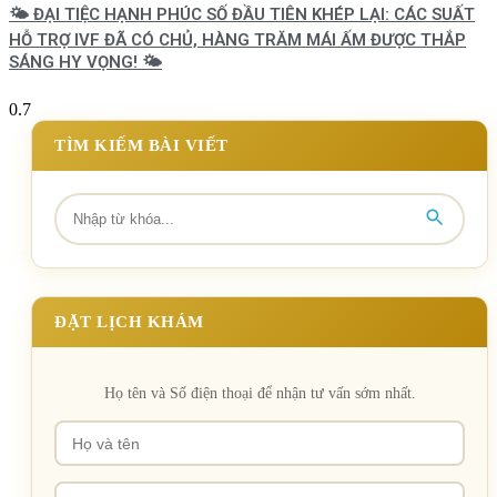
🌤️ ĐẠI TIỆC HẠNH PHÚC SỐ ĐẦU TIÊN KHÉP LẠI: CÁC SUẤT
HỖ TRỢ IVF ĐÃ CÓ CHỦ, HÀNG TRĂM MÁI ẤM ĐƯỢC THẮP
SÁNG HY VỌNG! 🌤️
TÌM KIẾM BÀI VIẾT
ĐẶT LỊCH KHÁM
Họ tên và Số điện thoại để nhận tư vấn sớm nhất.