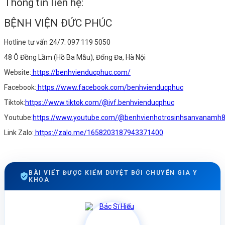
Thông tin liên hệ:
BỆNH VIỆN ĐỨC PHÚC
Hotline tư vấn 24/7: 097 119 5050
48 Ô Đồng Lầm (Hồ Ba Mẫu), Đống Đa, Hà Nội
Website:
https://benhvienducphuc.com/
Facebook:
https://www.facebook.com/benhvienducphuc
Tiktok:
https://www.tiktok.com/@ivf.benhvienducphuc
Youtube:
https://www.youtube.com/@benhvienhotrosinhsanvanamh
Link Zalo:
https://zalo.me/1658203187943371400
BÀI VIẾT ĐƯỢC KIỂM DUYỆT BỞI CHUYÊN GIA Y
KHOA