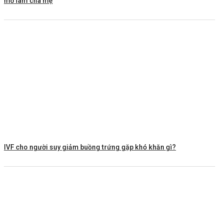
mơ làm cha mẹ
IVF cho người suy giảm buồng trứng gặp khó khăn gì?