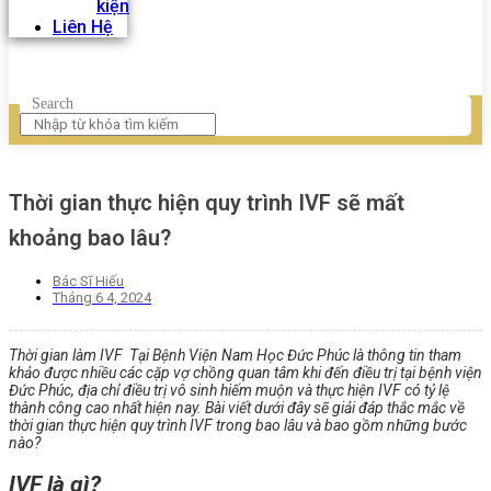
kiện
Liên Hệ
Search
Thời gian thực hiện quy trình IVF sẽ mất
khoảng bao lâu?
Bác Sĩ Hiếu
Tháng 6 4, 2024
Thời gian làm IVF Tại Bệnh Viện Nam Học Đức Phúc là thông tin tham
khảo được nhiều các cặp vợ chồng quan tâm khi đến điều trị tại bệnh viện
Đức Phúc, địa chỉ điều trị vô sinh hiếm muộn và thực hiện IVF có tỷ lệ
thành công cao nhất hiện nay. Bài viết dưới đây sẽ giải đáp thắc mắc về
thời gian thực hiện quy trình IVF trong bao lâu và bao gồm những bước
nào?
IVF là gì?