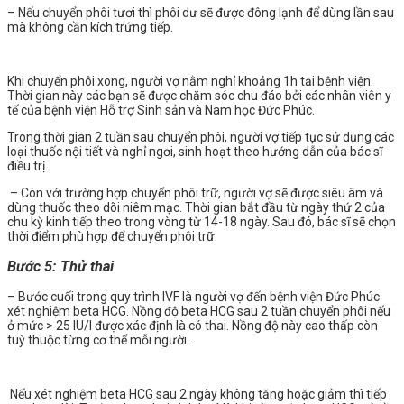
– Nếu chuyển phôi tươi thì phôi dư sẽ được đông lạnh để dùng lần sau
mà không cần kích trứng tiếp.
Khi chuyển phôi xong, người vợ nằm nghỉ khoảng 1h tại bệnh viện.
Thời gian này các bạn sẽ được chăm sóc chu đáo bởi các nhân viên y
tế của bệnh viện Hỗ trợ Sinh sản và Nam học Đức Phúc.
Trong thời gian 2 tuần sau chuyển phôi, người vợ tiếp tục sử dụng các
loại thuốc nội tiết và nghỉ ngơi, sinh hoạt theo hướng dẫn của bác sĩ
điều trị.
– Còn với trường hợp chuyển phôi trữ, người vợ sẽ được siêu âm và
dùng thuốc theo dõi niêm mạc. Thời gian bắt đầu từ ngày thứ 2 của
chu kỳ kinh tiếp theo trong vòng từ 14-18 ngày. Sau đó, bác sĩ sẽ chọn
thời điểm phù hợp để chuyển phôi trữ.
Bước 5: Thử thai
– Bước cuối trong quy trình IVF là người vợ đến bệnh viện Đức Phúc
xét nghiệm beta HCG. Nồng độ beta HCG sau 2 tuần chuyển phôi nếu
ở mức > 25 IU/l được xác định là có thai. Nồng độ này cao thấp còn
tuỳ thuộc từng cơ thể mỗi người.
Nếu xét nghiệm beta HCG sau 2 ngày không tăng hoặc giảm thì tiếp