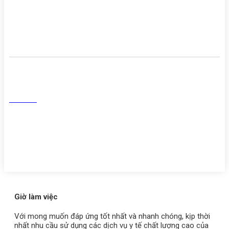
Cơ sở vật chất
Danh sách người thực hành
khám chữa bệnh
Mạng Xã Hội
Facebook
Tiktok
Youtube
Zalo
Giờ làm việc
Với mong muốn đáp ứng tốt nhất và nhanh chóng, kịp thời
nhất nhu cầu sử dụng các dịch vụ y tế chất lượng cao của