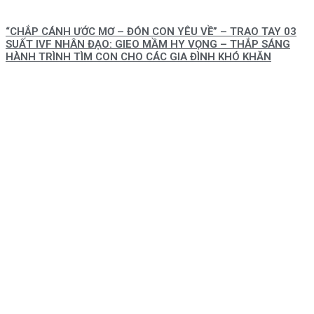
“CHẮP CÁNH ƯỚC MƠ – ĐÓN CON YÊU VỀ” – TRAO TAY 03
SUẤT IVF NHÂN ĐẠO: GIEO MẦM HY VỌNG – THẮP SÁNG
HÀNH TRÌNH TÌM CON CHO CÁC GIA ĐÌNH KHÓ KHĂN