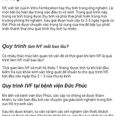
IVF, viết tắt của In Vitro Fertilization hay thụ tinh trong ống nghiệm. Là
một tiến bộ hiện đại trong việc điều trị vô sinh. Trong quá trình này,
trứng và tinh trùng được thụ tinh và phôi thai phát triển trong môi
trường phòng thí nghiệm. Sau giai đoạn nuôi cấy từ 3-5 ngày ngoài cơ
thể. Phôi sẽ được chuyển vào trong tử cung của mẹ để tiếp tục phát
triển thành thai như quá trình thụ tinh tự nhiên.
Quy trình
làm IVF mất bao lâu?
Có nhiều thắc mắc liên quan tới vấn đề về thời gian khi làm IVF là quá
trình làm IVF mất bao lâu?
Thời gian làm IVF sẽ mất tối thiểu 1 tháng. Được tính từ khi bắt đầu
kiểm tra sức khỏe sinh sản tổng quát để chuẩn bị cho quy trình IVF,
bắt đầu vào ngày thứ 2 – 3 của chu kỳ kinh.
Quy trình IVF tại bệnh viện Đức Phúc
Khi đến với bệnh viện Đức Phúc, các cặp vợ chồng sẽ được thăm
khám, tư vấn ban đầu bởi các chuyên gia giàu kinh nghiệm trong lĩnh
vực Hỗ trợ sinh sản.
Sau khi được khám, tư vấn và làm các xét nghiệm cần thiết, khách
hàng sẽ được: Hướng dẫn hoàn thiện hồ sơ, các thủ tục pháp lý và đặt