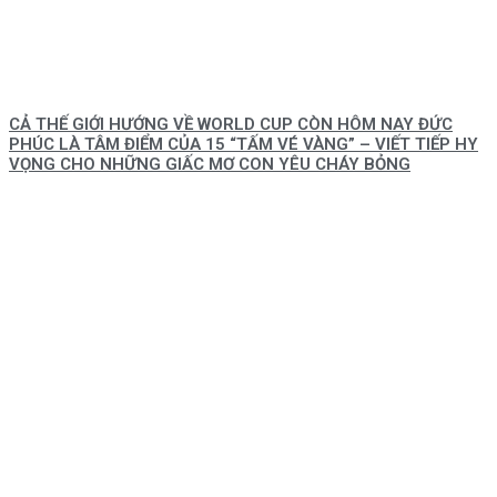
CẢ THẾ GIỚI HƯỚNG VỀ WORLD CUP CÒN HÔM NAY ĐỨC
PHÚC LÀ TÂM ĐIỂM CỦA 15 “TẤM VÉ VÀNG” – VIẾT TIẾP HY
VỌNG CHO NHỮNG GIẤC MƠ CON YÊU CHÁY BỎNG