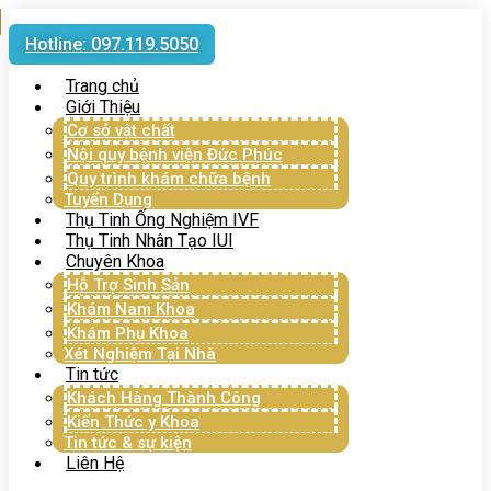
Hotline: 097.119.5050
Trang chủ
Giới Thiệu
Cơ sở vật chất
Nội quy bệnh viện Đức Phúc
Quy trình khám chữa bệnh
Tuyển Dụng
Thụ Tinh Ống Nghiệm IVF
Thụ Tinh Nhân Tạo IUI
Chuyên Khoa
Hỗ Trợ Sinh Sản
Khám Nam Khoa
Khám Phụ Khoa
Xét Nghiệm Tại Nhà
Tin tức
Khách Hàng Thành Công
Kiến Thức y Khoa
Tin tức & sự kiện
Liên Hệ