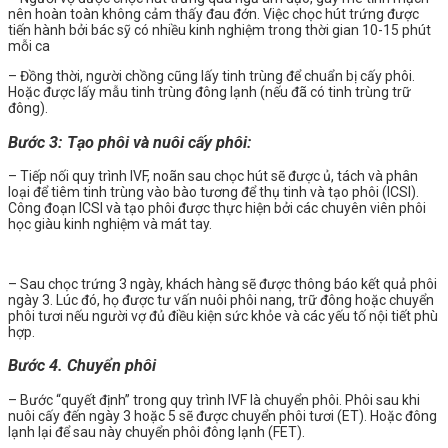
nên hoàn toàn không cảm thấy đau đớn. Việc chọc hút trứng được
tiến hành bởi bác sỹ có nhiều kinh nghiệm trong thời gian 10-15 phút
mỗi ca
– Đồng thời, người chồng cũng lấy tinh trùng để chuẩn bị cấy phôi.
Hoặc được lấy mẫu tinh trùng đông lạnh (nếu đã có tinh trùng trữ
đông).
Bước 3: Tạo phôi và nuôi cấy phôi:
– Tiếp nối quy trình IVF, noãn sau chọc hút sẽ được ủ, tách và phân
loại để tiêm tinh trùng vào bào tương để thụ tinh và tạo phôi (ICSI).
Công đoạn ICSI và tạo phôi được thực hiện bởi các chuyên viên phôi
học giàu kinh nghiệm và mát tay.
– Sau chọc trứng 3 ngày, khách hàng sẽ được thông báo kết quả phôi
ngày 3. Lúc đó, họ được tư vấn nuôi phôi nang, trữ đông hoặc chuyển
phôi tươi nếu người vợ đủ điều kiện sức khỏe và các yếu tố nội tiết phù
hợp.
Bước 4. Chuyển phôi
– Bước “quyết định” trong quy trình IVF là chuyển phôi. Phôi sau khi
nuôi cấy đến ngày 3 hoặc 5 sẽ được chuyển phôi tươi (ET). Hoặc đông
lạnh lại để sau này chuyển phôi đông lạnh (FET).