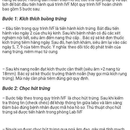
lịch để bắt đầu tiến hành quá trình IVF. Một quy trình IVF hoàn chỉnh
bao gồm 5 bước sau:
Bước 1: Kích thích buồng trứng
– Đầu tiền trong quy trình IVF là tiến hành kích trứng. Bắt đầu tiến
hành vào ngày 2 của chu kỳ kinh. Sau khi bệnh nhân có đủ các xét
nghiệm nội tiết, siêu âm đếm nang thứ cấp… Bác sỹ sẽ kê đơn thuốc
kích trứng tiêm hàng ngày. Sau đó, hẹn lịch khám, siêu âm lại vào các
ngày 5, 7, 9 của tiêm thuốc. Ý nghĩa: theo dõi tốc độ phát triển của
nang trứng, niêm mạc tử cung.
– Sau khi nang noãn đạt kích thước cần thiết (siêu âm >2 nang từ
18mm). Bác sỹ sẽ kê thuốc trưởng thành noãn (hay gọi mũi kích rụng
trứng). Mũi này cần phải tiêm đúng giờ quy định.
Bước 2: Chọc hút trứng
– Bước tiếp theo trong quy trình IVF là chọc hút trứng. Sau khi kiểm
tra thông tin (check chéo) để khớp thông tin giữa labo và lâm sàng:
Đảm bảo đúng bệnh nhân được mã hóa hồ sơ. Thủ thuật chọc hút
trứng sẽ được tiến hành trong phòng Lab IVF
– Người vợ được chọc hút trứng qua ngả âm đạo, gây mê tĩnh mạch