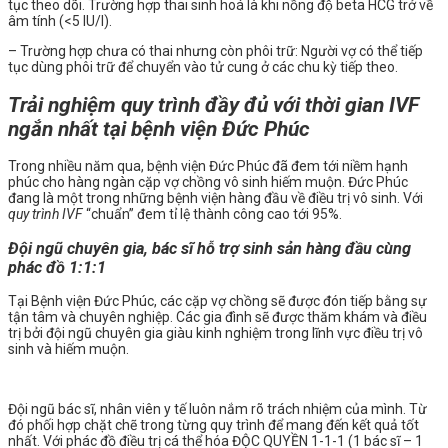
tục theo dõi. Trường hợp thai sinh hoá là khi nồng độ beta HCG trở về
âm tính (<5 IU/l).
– Trường hợp chưa có thai nhưng còn phôi trữ: Người vợ có thể tiếp
tục dùng phôi trữ để chuyển vào tử cung ở các chu kỳ tiếp theo.
Trải nghiệm quy trình đầy đủ với thời gian IVF
ngắn nhất tại bệnh viện Đức Phúc
Trong nhiều năm qua, bệnh viện Đức Phúc đã đem tới niềm hạnh
phúc cho hàng ngàn cặp vợ chồng vô sinh hiếm muộn. Đức Phúc
đang là một trong những bệnh viện hàng đầu về điều trị vô sinh. Với
quy trình IVF
“chuẩn” đem tỉ lệ thành công cao tới 95%.
Đội ngũ chuyên gia, bác sĩ hỗ trợ sinh sản hàng đầu cùng
phác đồ 1:1:1
Tại Bệnh viện Đức Phúc, các cặp vợ chồng sẽ được đón tiếp bằng sự
tận tâm và chuyên nghiệp. Các gia đình sẽ được thăm khám và điều
trị bởi đội ngũ chuyên gia giàu kinh nghiệm trong lĩnh vực điều trị vô
sinh và hiếm muộn.
Đội ngũ bác sĩ, nhân viên y tế luôn nắm rõ trách nhiệm của mình. Từ
đó phối hợp chặt chẽ trong từng quy trình để mang đến kết quả tốt
nhất. Với phác đồ điều trị cá thể hóa ĐỘC QUYỀN 1-1-1 (1 bác sĩ – 1