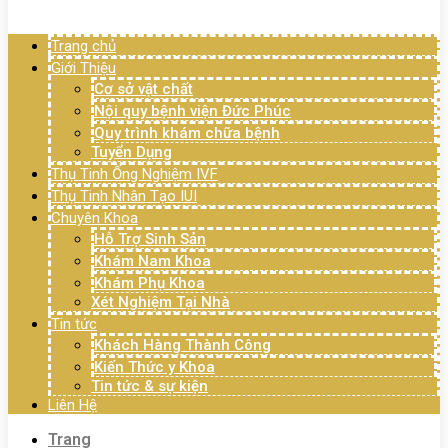
Menu
Trang chủ
Giới Thiệu
Cơ sở vật chất
Nội quy bệnh viện Đức Phúc
Quy trình khám chữa bệnh
Tuyển Dụng
Thụ Tinh Ống Nghiệm IVF
Thụ Tinh Nhân Tạo IUI
Chuyên Khoa
Hỗ Trợ Sinh Sản
Khám Nam Khoa
Khám Phụ Khoa
Xét Nghiệm Tại Nhà
Tin tức
Khách Hàng Thành Công
Kiến Thức y Khoa
Tin tức & sự kiện
Liên Hệ
Trang