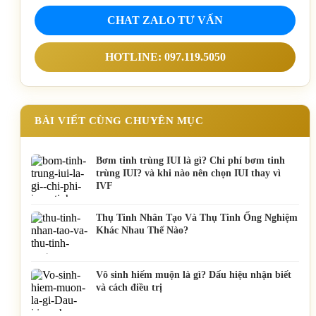
CHAT ZALO TƯ VẤN
HOTLINE: 097.119.5050
BÀI VIẾT CÙNG CHUYÊN MỤC
Bơm tinh trùng IUI là gì? Chi phí bơm tinh
trùng IUI? và khi nào nên chọn IUI thay vì
IVF
Thụ Tinh Nhân Tạo Và Thụ Tinh Ống Nghiệm
Khác Nhau Thế Nào?
Vô sinh hiếm muộn là gì? Dấu hiệu nhận biết
và cách điều trị