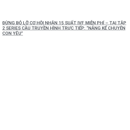
ĐỪNG BỎ LỠ CƠ HỘI NHẬN 15 SUẤT IVF MIỄN PHÍ – TẠI TẬP
2 SERIES CẦU TRUYỀN HÌNH TRỰC TIẾP: “NẮNG KỂ CHUYỆN
CON YÊU”