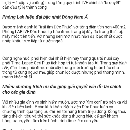
trợ lý – 1 cặp vợ chồng) trong từng
quy trình IVF
chính là “bí quyết”
dẫn đầu tỷ lệ thành công.
Phòng Lab hiện đại bậc nhất Đông Nam Á
Được mệnh danh là “trái tim Đức Phúc” với tổng diện tích hơn 400m2.
Phòng LAB IVF Đức Phúc tự hào được trang bị đầy đủ trang thiết bị,
máy móc tiên tiến. Với những seri mới nhất, hiện đại bậc nhất được
nhập khẩu trực tiếp từ nước ngoài.
Công nghệ nuôi phôi hiện đại nhất hiện nay thông qua tủ nuôi cấy
phôi Time-Lapse Geri Plus tích hợp trí tuệ nhân tạo AI. Trong
quy trình
IVF
, đảm bảo phôi được nuôi cấy trong môi trường hoàn hảo như
trong tử cung người mẹ, giúp chọn lọc được những phôi thông minh,
mạnh khỏe nhất.
Nhiều chương trình ưu đãi giúp giải quyết vấn đề tài chính
cho các gia đình
Với nhiều gia đình vô sinh hiếm muộn, ước mơ “tìm con” trở nên xa vời
khi điều kiện kinh tế còn khó khăn. Bệnh viện Đức Phúc luôn có
chương trình quà tặng ưu đãi lên tới hàng trăm triệu đồng. Đồng thời,
tặng thẻ chi tiêu và thẻ sức khỏe đồng thương hiệu để quý khách
hàng tự tin, yên tâm trên hành trình tìm kiếm con yêu.