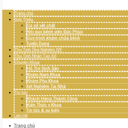
Menu
Trang chủ
Giới Thiệu
Cơ sở vật chất
Nội quy bệnh viện Đức Phúc
Quy trình khám chữa bệnh
Tuyển Dụng
Thụ Tinh Ống Nghiệm IVF
Thụ Tinh Nhân Tạo IUI
Chuyên Khoa
Hỗ Trợ Sinh Sản
Khám Nam Khoa
Khám Phụ Khoa
Xét Nghiệm Tại Nhà
Tin tức
Khách Hàng Thành Công
Kiến Thức y Khoa
Tin tức & sự kiện
Liên Hệ
Trang chủ