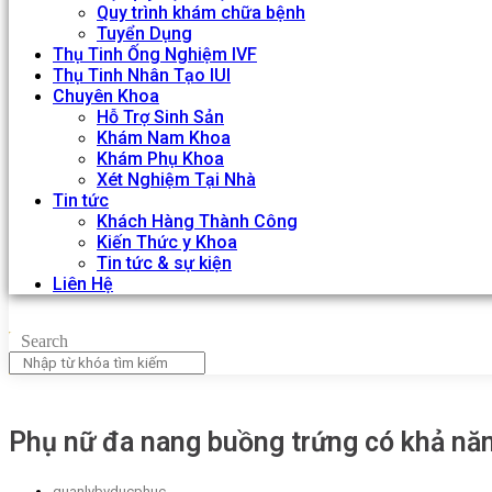
Quy trình khám chữa bệnh
Tuyển Dụng
Thụ Tinh Ống Nghiệm IVF
Thụ Tinh Nhân Tạo IUI
Chuyên Khoa
Hỗ Trợ Sinh Sản
Khám Nam Khoa
Khám Phụ Khoa
Xét Nghiệm Tại Nhà
Tin tức
Khách Hàng Thành Công
Kiến Thức y Khoa
Tin tức & sự kiện
Liên Hệ
Search
Phụ nữ đa nang buồng trứng có khả nă
quanlybvducphuc