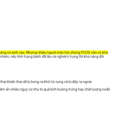
 năng vô sinh cao. Nhưng nhiều người mắc hội chứng PCOS vẫn có khả
nhiên, nếu tình trạng bệnh đã lâu và nghiêm trọng thì khả năng đối
ai khiến thai dễ bị bong ra khỏi tử cung và bị đẩy ra ngoài.
iềm ẩn nhiều nguy cơ như bị quá kích buồng trứng hay chất lượng noãn