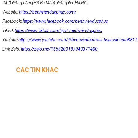
48 Ô Đồng Lầm (Hồ Ba Mẫu), Đống Đa, Hà Nội
Website:
https://benhvienducphuc.com/
Facebook:
https://www.facebook.com/benhvienducphuc
Tiktok:
https://www.tiktok.com/@ivf.benhvienducphuc
Youtube:
https://www.youtube.com/@benhvienhotrosinhsanvanamh8811
Link Zalo:
https://zalo.me/1658203187943371400
CÁC TIN KHÁC