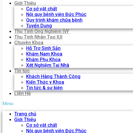
Giới Thiệu
Cơ sở vật chất
Nội quy bệnh viện Đức Phúc
Quy trình khám chữa bệnh
Tuyển Dụng
Thụ Tinh Ống Nghiệm IVF
Thụ Tinh Nhân Tạo IUI
Chuyên Khoa
Hỗ Trợ Sinh Sản
Khám Nam Khoa
Khám Phụ Khoa
Xét Nghiệm Tại Nhà
Tin tức
Khách Hàng Thành Công
Kiến Thức y Khoa
Tin tức & sự kiện
Liên Hệ
Menu
Trang chủ
Giới Thiệu
Cơ sở vật chất
Nội quy bệnh viện Đức Phúc