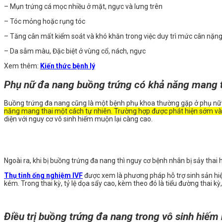
– Mụn trứng cá mọc nhiều ở mặt, ngực và lưng trên
– Tóc mỏng hoặc rụng tóc
– Tăng cân mất kiểm soát và khó khăn trong việc duy trì mức cân nặng
– Da sẫm màu, Đặc biệt ở vùng cổ, nách, ngực
Xem thêm:
Kiến thức bệnh lý
Phụ nữ đa nang buồng trứng có khả năng mang t
Buồng trứng đa nang cũng là một bệnh phụ khoa thường gặp ở phụ nữ
năng mang thai một cách tự nhiên. Trường hợp được phát hiện sớm và điề
diện với nguy cơ vô sinh hiếm muộn lại càng cao.
Ngoài ra, khi bị buồng trứng đa nang thì nguy cơ bệnh nhân bị sảy thai 
Thụ tinh ống nghiệm IVF
được xem là phương pháp hỗ trợ sinh sản hiệ
kém. Trong thai kỳ, tỷ lệ dọa sẩy cao, kèm theo đó là tiểu đường thai kỳ,
Điều trị buồng trứng đa nang trong vô sinh hiếm