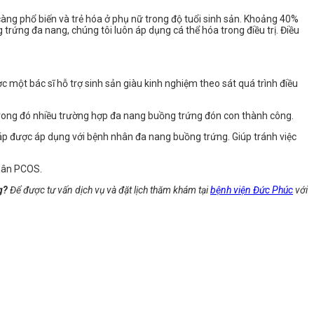
 càng phổ biến và trẻ hóa ở phụ nữ trong độ tuổi sinh sản. Khoảng 40%
rứng đa nang, chúng tôi luôn áp dụng cá thể hóa trong điều trị. Điều
c một bác sĩ hỗ trợ sinh sản giàu kinh nghiệm theo sát quá trình điều
h, trong đó nhiều trường hợp đa nang buồng trứng đón con thành công.
áp được áp dụng với bệnh nhân đa nang buồng trứng. Giúp tránh việc
nhân PCOS.
g?
Để được tư vấn dịch vụ và đặt lịch thăm khám tại
bệnh viện Đức Phúc
với