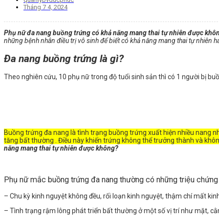
Tháng 7 4, 2024
Phụ nữ đa nang buồng trứng có khả năng mang thai tự nhiên được khô
những bệnh nhân điều trị vô sinh để biết có khả năng mang thai tự nhiên 
Đa nang buồng trứng là gì?
Theo nghiên cứu, 10 phụ nữ trong độ tuổi sinh sản thì có 1 người bị b
Buồng trứng đa nang là tình trạng buồng trứng xuất hiện nhiều nang
tăng bất thường . Điều này khiến trứng không thể trưởng thành và khô
năng mang thai tự nhiên được không?
Phụ nữ mắc buồng trứng đa nang thường có những triệu chứng
– Chu kỳ kinh nguyệt không đều, rối loạn kinh nguyệt, thậm chí mất kin
– Tình trạng rậm lông phát triển bất thường ở một số vị trí như mặt, c