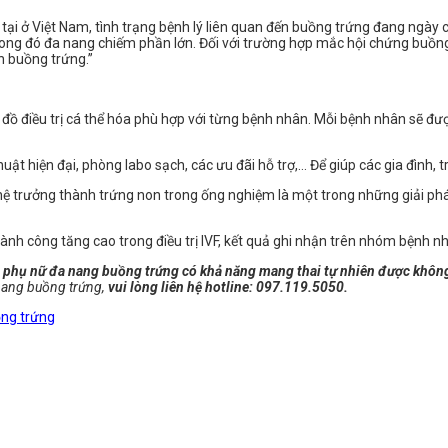
 tại ở Việt Nam, tình trạng bệnh lý liên quan đến buồng trứng đang ngày
ng đó đa nang chiếm phần lớn. Đối với trường hợp mắc hội chứng buồng t
h buồng trứng.”
 đồ điều trị cá thể hóa phù hợp với từng bệnh nhân. Mỗi bệnh nhân sẽ đượ
thuật hiện đại, phòng labo sạch, các ưu đãi hỗ trợ,… Để giúp các gia đìn
hệ trưởng thành trứng non trong ống nghiệm là một trong những giải ph
hành công tăng cao trong điều trị IVF, kết quả ghi nhận trên nhóm bệnh 
i
phụ nữ đa nang buồng trứng có khả năng mang thai tự nhiên được khôn
 nang buồng trứng,
vui lòng liên hệ hotline: 097.119.5050.
ồng trứng