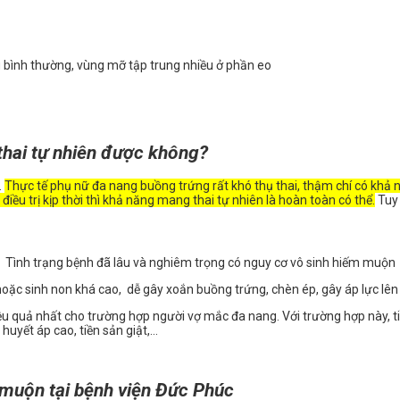
 bình thường, vùng mỡ tập trung nhiều ở phần eo
hai tự nhiên được không?
.
Thực tế phụ nữ đa nang buồng trứng rất khó thụ thai, thậm chí có khả
u trị kịp thời thì khả năng mang thai tự nhiên là hoàn toàn có thể.
Tuy 
Tình trạng bệnh đã lâu và nghiêm trọng có nguy cơ vô sinh hiếm muộn
hoặc sinh non khá cao, dễ gây xoắn buồng trứng, chèn ép, gây áp lực lên th
u quả nhất cho trường hợp người vợ mắc đa nang. Với trường hợp này, t
 huyết áp cao, tiền sản giật,…
 muộn tại bệnh viện Đức Phúc