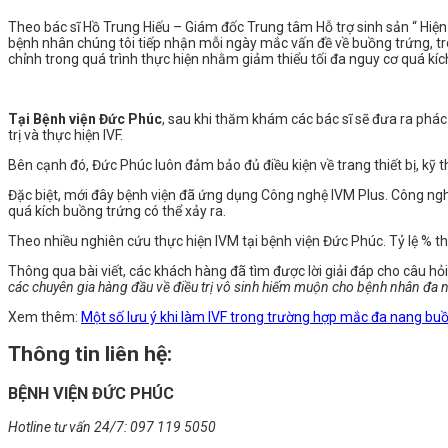
Theo bác sĩ Hồ Trung Hiếu – Giám đốc Trung tâm Hỗ trợ sinh sản “ Hiện
bệnh nhân chúng tôi tiếp nhận mỗi ngày mắc vấn đề về buồng trứng, tro
chỉnh trong quá trình thực hiện nhằm giảm thiểu tối đa nguy cơ quá kíc
Tại Bệnh viện Đức Phúc
, sau khi thăm khám các bác sĩ sẽ đưa ra phác
trị và thực hiện IVF.
Bên cạnh đó, Đức Phúc luôn đảm bảo đủ điều kiện về trang thiết bị, kỹ 
Đặc biệt, mới đây bệnh viện đã ứng dụng Công nghệ IVM Plus. Công ng
quá kích buồng trứng có thể xảy ra.
Theo nhiều nghiên cứu thực hiện IVM tại bệnh viện Đức Phúc. Tỷ lệ % t
Thông qua bài viết, các khách hàng đã tìm được lời giải đáp cho câu hỏ
các chuyên gia hàng đầu về điều trị vô sinh hiếm muộn cho bệnh nhân đa
Xem thêm:
Một số lưu ý khi làm IVF trong trường hợp mắc đa nang bu
Thông tin liên hệ:
BỆNH VIỆN ĐỨC PHÚC
Hotline tư vấn 24/7: 097 119 5050