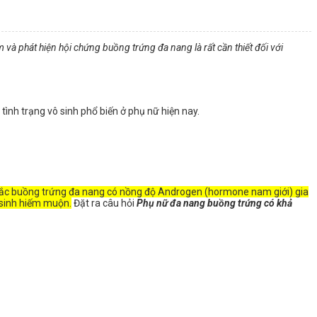
 và phát hiện hội chứng buồng trứng đa nang là rất cần thiết đối với
ình trạng vô sinh phổ biến ở phụ nữ hiện nay.
 mắc buồng trứng đa nang có nồng độ Androgen (hormone nam giới) gia
 sinh hiếm muộn.
Đặt ra câu hỏi
Phụ nữ đa nang buồng trứng có khả