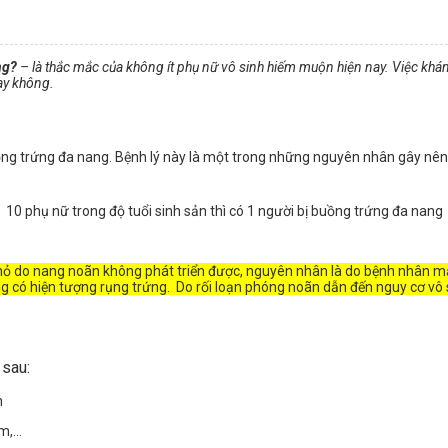
ng?
– là thắc mắc của không ít phụ nữ vô sinh hiếm muộn hiện nay. Việc khám
hay không.
uồng trứng đa nang. Bệnh lý này là một trong những nguyên nhân gây nên t
10 phụ nữ trong độ tuổi sinh sản thì có 1 người bị buồng trứng đa nang
 nhỏ do nang noãn không phát triển được, nguyên nhân là do bệnh nhân
ng có hiện tượng rụng trứng. Do rối loạn phóng noãn dẫn đến nguy cơ vô
 sau:
h
ằm,…