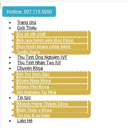
Hotline: 097.119.5050
Trang chủ
Giới Thiệu
Cơ sở vật chất
Nội quy bệnh viện Đức Phúc
Quy trình khám chữa bệnh
Tuyển Dụng
Thụ Tinh Ống Nghiệm IVF
Thụ Tinh Nhân Tạo IUI
Chuyên Khoa
Hỗ Trợ Sinh Sản
Khám Nam Khoa
Khám Phụ Khoa
Xét Nghiệm Tại Nhà
Tin tức
Khách Hàng Thành Công
Kiến Thức y Khoa
Tin tức & sự kiện
Liên Hệ