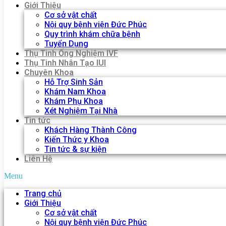
Giới Thiệu
Cơ sở vật chất
Nội quy bệnh viện Đức Phúc
Quy trình khám chữa bệnh
Tuyển Dụng
Thụ Tinh Ống Nghiệm IVF
Thụ Tinh Nhân Tạo IUI
Chuyên Khoa
Hỗ Trợ Sinh Sản
Khám Nam Khoa
Khám Phụ Khoa
Xét Nghiệm Tại Nhà
Tin tức
Khách Hàng Thành Công
Kiến Thức y Khoa
Tin tức & sự kiện
Liên Hệ
Menu
Trang chủ
Giới Thiệu
Cơ sở vật chất
Nội quy bệnh viện Đức Phúc