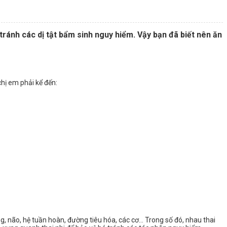
ránh các dị tật bẩm sinh nguy hiểm. Vậy bạn đã biết nên ăn
chị em phải kể đến:
ng, não, hệ tuần hoàn, đường tiêu hóa, các cơ… Trong số đó, nhau thai