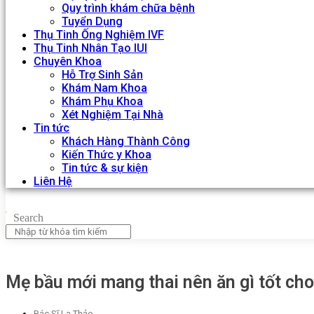
Quy trình khám chữa bệnh
Tuyển Dụng
Thụ Tinh Ống Nghiệm IVF
Thụ Tinh Nhân Tạo IUI
Chuyên Khoa
Hỗ Trợ Sinh Sản
Khám Nam Khoa
Khám Phụ Khoa
Xét Nghiệm Tại Nhà
Tin tức
Khách Hàng Thành Công
Kiến Thức y Khoa
Tin tức & sự kiện
Liên Hệ
Search
Mẹ bầu mới mang thai nên ăn gì tốt ch
Bác Sĩ La Thảo