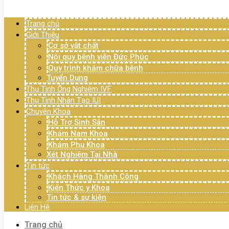
Menu
Trang chủ
Giới Thiệu
Cơ sở vật chất
Nội quy bệnh viện Đức Phúc
Quy trình khám chữa bệnh
Tuyển Dụng
Thụ Tinh Ống Nghiệm IVF
Thụ Tinh Nhân Tạo IUI
Chuyên Khoa
Hỗ Trợ Sinh Sản
Khám Nam Khoa
Khám Phụ Khoa
Xét Nghiệm Tại Nhà
Tin tức
Khách Hàng Thành Công
Kiến Thức y Khoa
Tin tức & sự kiện
Liên Hệ
Trang chủ