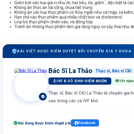
Giảm bớt các loại gia vị như ớt, hạt tiêu, tỏi, giấm… đặc biệt là các 
Không ăn thức ăn tái sống, chưa tiệt trùng
Không ăn các loại thực phẩm có thủy ngân như cá mập, cá kiếm
Hạn chế các thực phẩm quá nhiều chất béo và cholesterol
Loại bỏ thực phẩm chiên xào, và đóng hộp
Tránh ăn những thực phẩm làm gia tăng nguy cơ sảy thai như đu
BÀI VIẾT ĐƯỢC KIỂM DUYỆT BỞI CHUYÊN GIA Y KHOA
Bác Sĩ La Thảo
Thạc sĩ, Bác sĩ CKI
IVF & VÔ SINH HIẾM MUỘN
10+ năm 
Thạc sĩ, Bác sĩ CKI La Thảo là chuyên gia h
cao trong các ca IVF khó.
Nội dung được kiểm duyệt y tế
Facebook