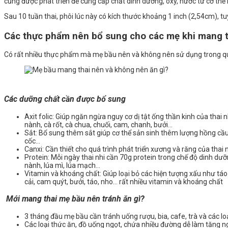
cũng được phát triển để cung cấp chất dinh dưỡng, oxy, nước từ cơ thể
Sau 10 tuần thai, phôi lúc này có kích thước khoảng 1 inch (2,54cm), tu
Các thực phẩm nên bổ sung cho các mẹ khi mang t
Có rất nhiều thực phẩm mà mẹ bầu nên và không nên sử dụng trong quá
Các dưỡng chất cần được bổ sung
Axit folic: Giúp ngăn ngừa nguy cơ dị tật ống thần kinh của thai 
nành, cà rốt, cà chua, chuối, cam, chanh, bưởi…
Sắt: Bổ sung thêm sắt giúp cơ thể sản sinh thêm lượng hồng cầu c
cốc…
Canxi: Cần thiết cho quá trình phát triển xương và răng của thai
Protein: Mỗi ngày thai nhi cần 70g protein trong chế độ dinh dưỡ
nành, lúa mì, lúa mạch…
Vitamin và khoáng chất: Giúp loại bỏ các hiện tượng xấu như táo 
cải, cam quýt, bưởi, táo, nho… rất nhiều vitamin và khoáng chất
Mới mang thai mẹ bầu nên tránh ăn gì?
3 tháng đầu mẹ bầu cần tránh uống rượu, bia, cafe, trà và các l
Các loại thức ăn, đồ uống ngọt, chứa nhiều đường dễ làm tăng n