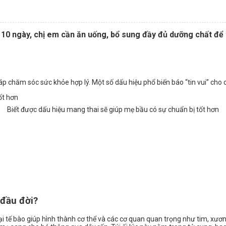
10 ngày, chị em cần ăn uống, bổ sung đầy đủ dưỡng chất để t
p chăm sóc sức khỏe hợp lý. Một số dấu hiệu phổ biến báo “tin vui” cho 
Biết được dấu hiệu mang thai sẽ giúp mẹ bầu có sự chuẩn bị tốt hơn
 đầu đời?
oại tế bào giúp hình thành cơ thể và các cơ quan quan trọng như tim, xươ