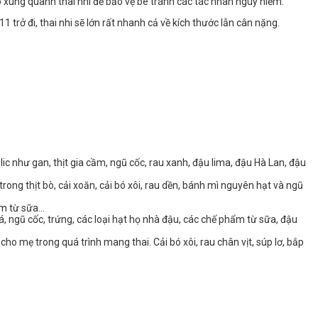
o xung quanh thai nhi để bảo vệ bé tránh các tác nhân nguy hiểm.
trở đi, thai nhi sẽ lớn rất nhanh cả về kích thước lẫn cân nặng.
lic như gan, thịt gia cầm, ngũ cốc, rau xanh, đậu lima, đậu Hà Lan, đậu
ong thịt bò, cải xoăn, cải bó xôi, rau dền, bánh mì nguyên hạt và ngũ
hẩm từ sữa…
á, ngũ cốc, trứng, các loại hạt họ nhà đậu, các chế phẩm từ sữa, đậu
ho mẹ trong quá trình mang thai. Cải bó xôi, rau chân vịt, súp lơ, bắp