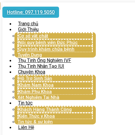
Hotline: 097.119.5050
Trang chủ
Giới Thiệu
Cơ sở vật chất
Nội quy bệnh viện Đức Phúc
Quy trình khám chữa bệnh
Tuyển Dụng
Thụ Tinh Ống Nghiệm IVF
Thụ Tinh Nhân Tạo IUI
Chuyên Khoa
Hỗ Trợ Sinh Sản
Khám Nam Khoa
Khám Phụ Khoa
Xét Nghiệm Tại Nhà
Tin tức
Khách Hàng Thành Công
Kiến Thức y Khoa
Tin tức & sự kiện
Liên Hệ