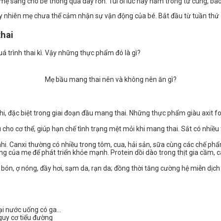
 mẹ sang cho bé thông qua dây rốn. Túi ối lúc này nằm trong tử cung, ba
y nhiên mẹ chưa thể cảm nhận sự vận động của bé. Bắt đầu từ tuần thứ 11 
hai
 trình thai kì. Vậy những thực phẩm đó là gì?
Mẹ bầu mang thai nên và không nên ăn gì?
nhi, đặc biệt trong giai đoạn đầu mang thai. Những thực phẩm giàu axit fo
ho cơ thể, giúp hạn chế tình trạng mệt mỏi khi mang thai. Sắt có nhiều tr
 nhi. Canxi thường có nhiều trong tôm, cua, hải sản, sữa cùng các chế p
ng của mẹ để phát triển khỏe mạnh. Protein dồi dào trong thịt gia cầm, c
bón, ợ nóng, đầy hơi, sạm da, rạn da; đồng thời tăng cường hệ miễn dịch c
oại nước uống có ga…
guy cơ tiểu đường