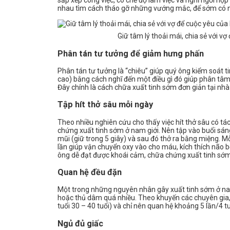
sắp xếp công việc, có chế độ làm việc và nghỉ ngơi hợp
nhau tìm cách tháo gỡ những vướng mắc, để sớm có n
Giữ tâm lý thoải mái, chia sẻ với 
Phân tán tư tưởng để giảm hưng phấn
Phân tán tư tưởng là “chiêu” giúp quý ông kiểm soát t
cao) bằng cách nghĩ đến một điều gì đó giúp phân tâm 
Đây chính là cách chữa xuất tinh sớm đơn giản tại nh
Tập hít thở sâu mỗi ngày
Theo nhiều nghiên cứu cho thấy việc hít thở sâu có tác
chứng xuất tinh sớm ở nam giới. Nên tập vào buổi sáng
mũi (giữ trong 5 giây) và sau đó thở ra bằng miệng. Mỗi
lần giúp vận chuyển oxy vào cho máu, kích thích não 
ông dễ đạt được khoái cảm, chữa chứng xuất tinh sớm
Quan hệ đều đặn
Một trong những nguyên nhân gây xuất tinh sớm ở nam
hoặc thủ dâm quá nhiều. Theo khuyến các chuyên gia, n
tuổi 30 – 40 tuổi) và chỉ nên quan hệ khoảng 5 lần/4 tu
Ngủ đủ giấc