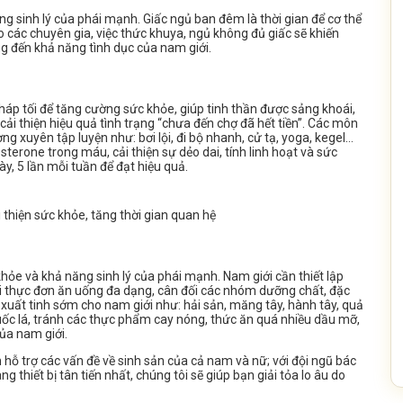
g sinh lý của phái mạnh. Giấc ngủ ban đêm là thời gian để cơ thể
heo các chuyên gia, việc thức khuya, ngủ không đủ giấc sẽ khiến
ởng đến khả năng tình dục của nam giới.
háp tối để tăng cường sức khỏe, giúp tinh thần được sảng khoái,
ải thiện hiệu quả tình trạng “chưa đến chợ đã hết tiền”. Các môn
g xuyên tập luyện như: bơi lội, đi bộ nhanh, cử tạ, yoga, kegel…
erone trong máu, cải thiện sự dẻo dai, tính linh hoạt và sức
, 5 lần mỗi tuần để đạt hiệu quả.
i thiện sức khỏe, tăng thời gian quan hệ
ỏe và khả năng sinh lý của phái mạnh. Nam giới cần thiết lập
i thực đơn ăn uống đa dạng, cân đối các nhóm dưỡng chất, đặc
xuất tinh sớm cho nam giới như: hải sản, măng tây, hành tây, quả
huốc lá, tránh các thực phẩm cay nóng, thức ăn quá nhiều dầu mỡ,
ủa nam giới.
hỗ trợ các vấn đề về sinh sản của cả nam và nữ; với đội ngũ bác
 thiết bị tân tiến nhất, chúng tôi sẽ giúp bạn giải tỏa lo âu do