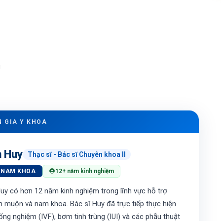
i
N GIA Y KHOA
n Huy
Thạc sĩ - Bác sĩ Chuyên khoa II
, NAM KHOA
12+ năm kinh nghiệm
uy có hơn 12 năm kinh nghiệm trong lĩnh vực hỗ trợ
iếm muộn và nam khoa. Bác sĩ Huy đã trực tiếp thực hiện
ống nghiệm (IVF), bơm tinh trùng (IUI) và các phẫu thuật