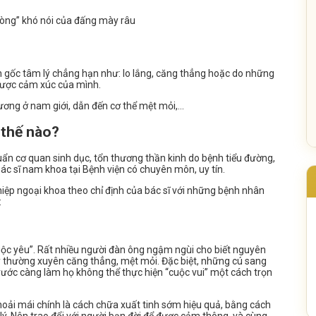
 lòng” khó nói của đấng mày râu
 gốc tâm lý chẳng hạn như: lo lắng, căng thẳng hoặc do những
được cảm xúc của mình.
dương ở nam giới, dẫn đến cơ thể mệt mỏi,…
 thế nào?
ẩn cơ quan sinh dục, tổn thương thần kinh do bệnh tiểu đường,
bác sĩ nam khoa tại Bệnh viện có chuyên môn, uy tín.
thiệp ngoại khoa theo chỉ định của bác sĩ với những bệnh nhân
:
uộc yêu”. Rất nhiều người đàn ông ngậm ngùi cho biết nguyên
 lý thường xuyên căng thẳng, mệt mỏi. Đặc biệt, những cú sang
 trước càng làm họ không thể thực hiện “cuộc vui” một cách trọn
n thoải mái chính là cách chữa xuất tinh sớm hiệu quả, bằng cách