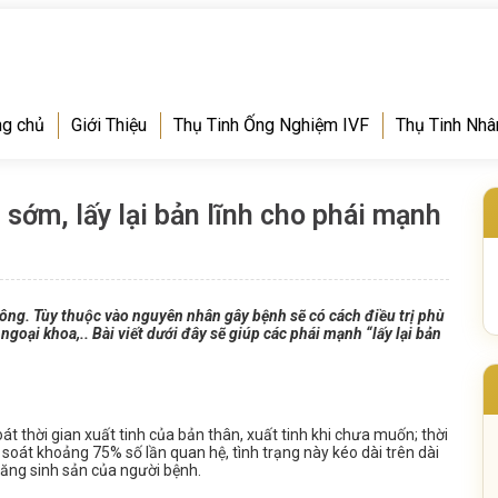
ng chủ
Giới Thiệu
Thụ Tinh Ống Nghiệm IVF
Thụ Tinh Nhâ
 sớm, lấy lại bản lĩnh cho phái mạnh
ý ông. Tùy thuộc vào nguyên nhân gây bệnh sẽ có cách điều trị phù
 ngoại khoa,.. Bài viết dưới đây sẽ giúp các phái mạnh “lấy lại bản
át thời gian xuất tinh của bản thân, xuất tinh khi chưa muốn; thời
m soát khoảng 75% số lần quan hệ, tình trạng này kéo dài trên dài
năng sinh sản của người bệnh.