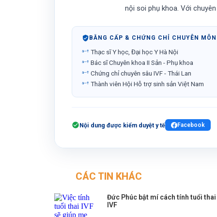
nội soi phụ khoa. Với chuyê
chuyên gia hàng đầu tại Bệnh
nam và hỗ trợ sinh sản công
BẰNG CẤP & CHỨNG CHỈ CHUYÊN MÔN
Thạc sĩ Y học, Đại học Y Hà Nội
Bác sĩ Chuyên khoa II Sản - Phụ khoa
Chứng chỉ chuyên sâu IVF - Thái Lan
Thành viên Hội Hỗ trợ sinh sản Việt Nam
Nội dung được kiểm duyệt y tế
Facebook
CÁC TIN KHÁC
Đức Phúc bật mí cách tính tuổi thai
IVF