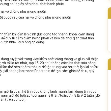
 lý. Nên trao đổi với người bạn đời để được cảm thông, và cùng
hững phút giây bên nhau thật hạnh phúc.
vợ để cuộc yêu của hai vợ chồng như mong muốn
inh thần khi gần lên đỉnh (lúc động tác nhanh, khoái cảm dâng
để duy trì cảm giảm hưng phấn và kéo dài thời gian xuất tinh.
à được nhiều quý ông áp dụng.
 dụng tuyệt vời trong việc kiểm soát căng thẳng và giúp cải thiện
 và tối là tốt nhất, tập 15-20 phút bằng cách hít thật sâu bằng
 lần thở nên nhắm mắt lại để tập trung vào hơi thở, lặp lại nhiều
bộ giải phóng hormone Endorphin để tạo cảm giác dễ chịu, quý
.
 giới là quan hệ tình dục không lành mạnh, lạm dụng tình dục
am giới độ tuổi 20 tuổi quan hệ 8 lần/tuần, 7 – 8 lần/ 2 tuần (độ
ần (trên 50 tuổi).