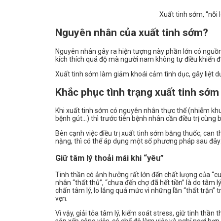
Xuất tinh sớm, “nỗi
Nguyên nhân của xuất tinh sớm?
Nguyên nhân gây ra hiện tượng này phần lớn có nguồn
kích thích quá độ mà người nam không tự điều khiển 
Xuất tinh sớm làm giảm khoái cảm tình dục, gây liệt 
Khắc phục tình trạng xuất tinh sớm
Khi xuất tinh sớm có nguyên nhân thực thể (nhiễm khu
bệnh gút…) thì trước tiên bệnh nhân cần điều trị cùng 
Bên cạnh việc điều trị xuất tinh sớm bằng thuốc, can 
nặng, thì có thể áp dụng một số phương pháp sau đây
Giữ tâm lý thoải mái khi “yêu”
Tinh thần có ảnh hưởng rất lớn đến chất lượng của “c
nhân “thất thủ”, “chưa đến chợ đã hết tiền” là do tâm
chấn tâm lý, lo lắng quá mức vì những lần “thất trận”
vẹn.
Vì vậy, giải tỏa tâm lý, kiểm soát stress, giữ tinh thầ