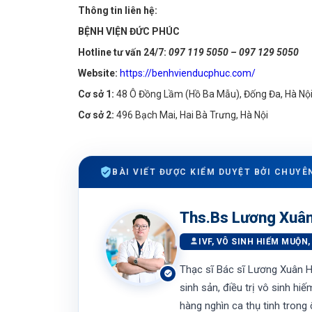
Thông tin liên hệ:
BỆNH VIỆN ĐỨC PHÚC
Hotline tư vấn 24/7:
097 119 5050 – 097 129 5050
Website:
https://benhvienducphuc.com/
Cơ sở 1:
48 Ô Đồng Lầm (Hồ Ba Mẫu), Đống Đa, Hà Nộ
Cơ sở 2:
496 Bạch Mai, Hai Bà Trưng, Hà Nội
BÀI VIẾT ĐƯỢC KIỂM DUYỆT BỞI CHUYÊ
Ths.Bs Lương Xuâ
IVF, VÔ SINH HIẾM MUỘN
Thạc sĩ Bác sĩ Lương Xuân H
sinh sản, điều trị vô sinh h
hàng nghìn ca thụ tinh trong 