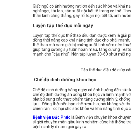
Giấc ngủ có ảnh hưởng rất lớn đến sức khỏe và khả năn
nghỉ ngơi, tái tạo, sản xuất nội tiết tố trong cơ thể. T
thần kinh căng thẳng, gây rối loạn nội tiết tố, ảnh hư
Luyện tập thể dục mỗi ngày
Luyện tập thể dục thể thao đều đặn được xem là giải p
đồng thời nâng cao khả năng tình dục cho phái mạnh, c
thể thao mà nam giới bị chứng xuất tinh sớm nên thườn
giúp tăng cường sự tuần hoàn máu, tăng cường Testost
mạnh cho “cậu nhỏ”. Nên tập luyện 30-60 phút mỗi ngày
Tập thể dục điều độ giúp cả
Chế độ dinh dưỡng khoa học
Chế độ dinh dưỡng hàng ngày có ảnh hưởng đến sức kh
chế độ dinh dưỡng ăn uống khoa học và lành mạnh vớ
biệt bổ sung các thực phẩm tăng cường sinh lý, chống 
lựu… Đồng thời nên hạn chế rượu bia, nói không với t
chiên rán… có hại cho sức khỏe và khả năng tình dục c
Bệnh viện Đức Phúc
là Bệnh viện chuyên khoa chuyên 
sĩ giỏi chuyên môn giàu kinh nghiệm cùng hệ thống trang
bệnh sinh lý ở nam giới gây ra.