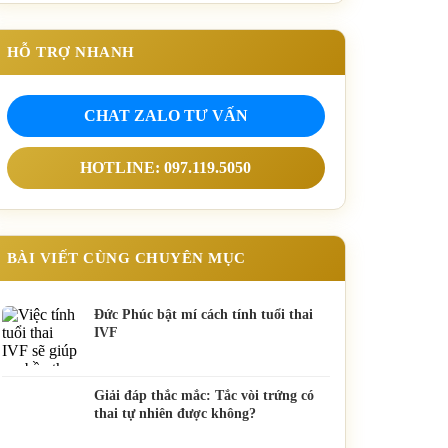
HỖ TRỢ NHANH
CHAT ZALO TƯ VẤN
HOTLINE: 097.119.5050
BÀI VIẾT CÙNG CHUYÊN MỤC
Đức Phúc bật mí cách tính tuổi thai
IVF
Giải đáp thắc mắc: Tắc vòi trứng có
thai tự nhiên được không?