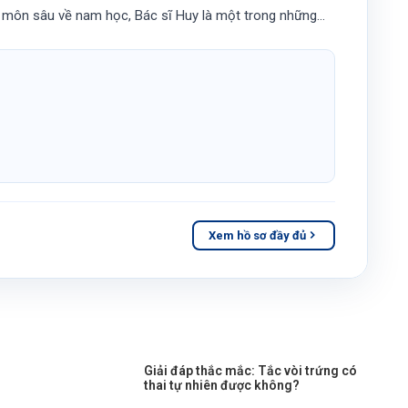
n môn sâu về nam học, Bác sĩ Huy là một trong những
 viện Đức Phúc trong điều trị các trường hợp vô sinh
 nghệ cao.
Xem hồ sơ đầy đủ
Giải đáp thắc mắc: Tắc vòi trứng có
thai tự nhiên được không?