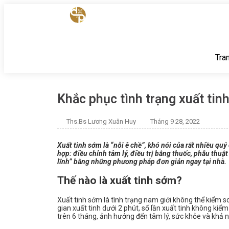
Tra
Khắc phục tình trạng xuất tinh
Ths.Bs Lương Xuân Huy
Tháng 9 28, 2022
Xuất tinh sớm là “nỗi ê chề”, khó nói của rất nhiều qu
hợp: điều chỉnh tâm lý, điều trị bằng thuốc, phẫu thuật
lĩnh” bằng những phương pháp đơn giản ngay tại nhà.
Thế nào là xuất tinh sớm?
Xuất tinh sớm là tình trạng nam giới không thể kiểm so
gian xuất tinh dưới 2 phút, số lần xuất tinh không kiể
trên 6 tháng, ảnh hưởng đến tâm lý, sức khỏe và khả 