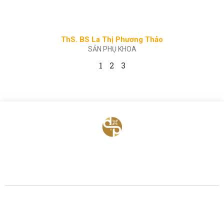
ThS. BS La Thị Phương Thảo
SẢN PHỤ KHOA
1
2
3
BỆNH VIỆN HTSS & NAM HỌC ĐỨC PHÚC
Hotline:
0971 195 050
Email:
info@benhvienducphuc.com