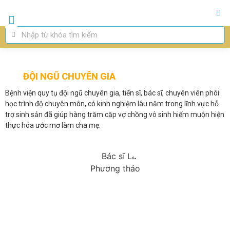
Trang chủ
Giới Thiệu
Thụ Tinh Ống Nghiệm IVF
Thụ Tinh Nhân Tạo IUI
Chuyên Khoa
ĐỘI NGŨ CHUYÊN GIA
Bệnh viện quy tụ đội ngũ chuyên gia, tiến sĩ, bác sĩ, chuyên viên phôi
học trình độ chuyên môn, có kinh nghiệm lâu năm trong lĩnh vực hỗ
trợ sinh sản đã giúp hàng trăm cặp vợ chồng vô sinh hiếm muộn hiện
thực hóa ước mơ làm cha mẹ.