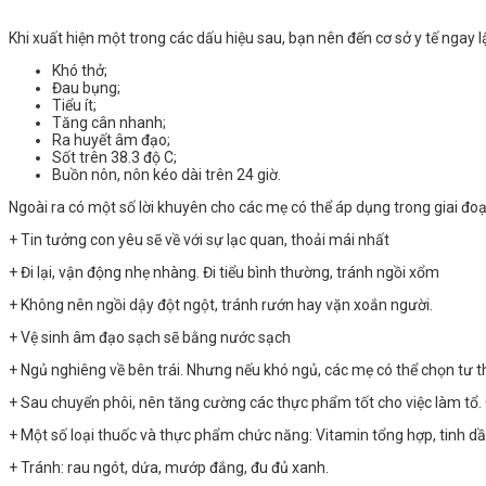
Khi xuất hiện một trong các dấu hiệu sau, bạn nên đến cơ sở y tế ngay lậ
Khó thở;
Đau bụng;
Tiểu ít;
Tăng cân nhanh;
Ra huyết âm đạo;
Sốt trên 38.3 độ C;
Buồn nôn, nôn kéo dài trên 24 giờ.
Ngoài ra có một số lời khuyên cho các mẹ có thể áp dụng trong giai đo
+ Tin tưởng con yêu sẽ về với sự lạc quan, thoải mái nhất
+ Đi lại, vận động nhẹ nhàng. Đi tiểu bình thường, tránh ngồi xổm
+ Không nên ngồi dậy đột ngột, tránh rướn hay vặn xoắn người.
+ Vệ sinh âm đạo sạch sẽ bằng nước sạch
+ Ngủ nghiêng về bên trái. Nhưng nếu khó ngủ, các mẹ có thể chọn tư t
+ Sau chuyển phôi, nên tăng cường các thực phẩm tốt cho việc làm tổ. 
+ Một số loại thuốc và thực phẩm chức năng: Vitamin tổng hợp, tinh dầ
+ Tránh: rau ngót, dứa, mướp đắng, đu đủ xanh.