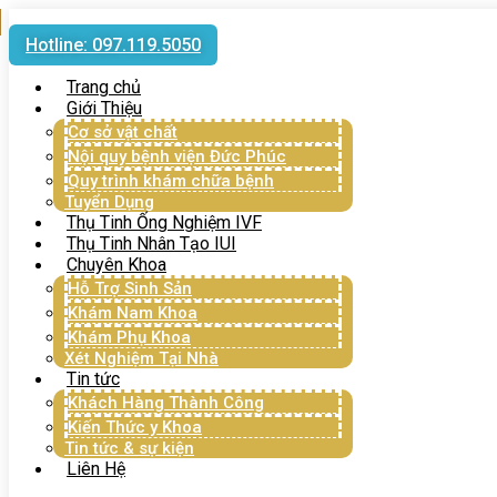
Hotline: 097.119.5050
Trang chủ
Giới Thiệu
Cơ sở vật chất
Nội quy bệnh viện Đức Phúc
Quy trình khám chữa bệnh
Tuyển Dụng
Thụ Tinh Ống Nghiệm IVF
Thụ Tinh Nhân Tạo IUI
Chuyên Khoa
Hỗ Trợ Sinh Sản
Khám Nam Khoa
Khám Phụ Khoa
Xét Nghiệm Tại Nhà
Tin tức
Khách Hàng Thành Công
Kiến Thức y Khoa
Tin tức & sự kiện
Liên Hệ