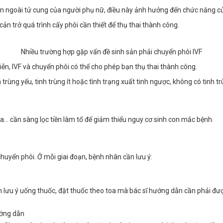
bên ngoài tử cung của người phụ nữ, điều này ảnh hưởng đến chức năng c
cản trở quá trình cấy phôi cần thiết để thụ thai thành công.
Nhiều trường hợp gặp vấn đề sinh sản phải chuyển phôi IVF
ễn, IVF và chuyển phôi có thể cho phép bạn thụ thai thành công.
trùng yếu, tinh trùng ít hoặc tình trạng xuất tinh ngược, không có tinh tr
 cần sàng lọc tiền làm tổ để giảm thiểu nguy cơ sinh con mắc bệnh.
chuyển phôi. Ở mỗi giai đoạn, bệnh nhân cần lưu ý:
n lưu ý uống thuốc, đặt thuốc theo toa mà bác sĩ hướng dẫn cần phải được