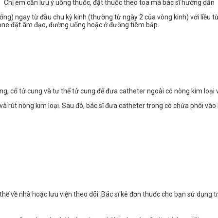
Chị em cần lưu ý uống thuốc, đặt thuốc theo toa mà bác sĩ hướng dẫn
) ngay từ đầu chu kỳ kinh (thường từ ngày 2 của vòng kinh) với liều từ
rone đặt âm đạo, đường uống hoặc ở đường tiêm bắp.
 cổ tử cung và tư thế tử cung để đưa catheter ngoài có nòng kim loại và
và rút nòng kim loại. Sau đó,
bác sĩ đưa catheter trong có chứa phôi vào
thể về nhà hoặc lưu viện theo dõi. Bác sĩ kê đơn thuốc cho bạn sử dụng 