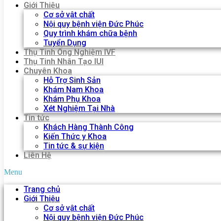
Giới Thiệu
Cơ sở vật chất
Nội quy bệnh viện Đức Phúc
Quy trình khám chữa bệnh
Tuyển Dụng
Thụ Tinh Ống Nghiệm IVF
Thụ Tinh Nhân Tạo IUI
Chuyên Khoa
Hỗ Trợ Sinh Sản
Khám Nam Khoa
Khám Phụ Khoa
Xét Nghiệm Tại Nhà
Tin tức
Khách Hàng Thành Công
Kiến Thức y Khoa
Tin tức & sự kiện
Liên Hệ
Menu
Trang chủ
Giới Thiệu
Cơ sở vật chất
Nội quy bệnh viện Đức Phúc