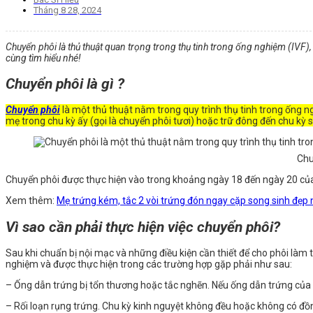
Tháng 8 28, 2024
Chuyển phôi là thủ thuật quan trọng trong thụ tinh trong ống nghiệm (IVF), 
cùng tìm hiểu nhé!
Chuyển phôi là gì ?
Chuyển phôi
là một thủ thuật nằm trong quy trình thụ tinh trong ống n
mẹ trong chu kỳ ấy (gọi là chuyển phôi tươi) hoặc trữ đông đến chu kỳ s
Chu
Chuyển phôi được thực hiện vào trong khoảng ngày 18 đến ngày 20 của
Xem thêm:
Mẹ trứng kém, tắc 2 vòi trứng đón ngay cặp song sinh đẹp 
Vì sao cần phải thực hiện việc chuyển phôi?
Sau khi chuẩn bị nội mạc và những điều kiện cần thiết để cho phôi làm 
nghiệm và được thực hiện trong các trường hợp gặp phải như sau:
– Ống dẫn trứng bị tổn thương hoặc tắc nghẽn. Nếu ống dẫn trứng của bạ
– Rối loạn rụng trứng. Chu kỳ kinh nguyệt không đều hoặc không có đồng