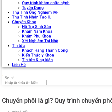
Quy trình khám chữa bệnh
Tuyển Dụng
Thụ Tinh Ống Nghiệm IVF
Thụ Tinh Nhân Tạo IUI
Chuyên Khoa
Hỗ Trợ Sinh Sản
Khám Nam Khoa
Khám Phụ Khoa
Xét Nghiệm Tại Nhà
Tin tức
Khách Hàng Thành Công
Kiến Thức y Khoa
Tin tức & sự kiện
Liên Hệ
Search
Chuyển phôi là gì? Quy trình chuyển phô
Bác Sĩ Hiếu