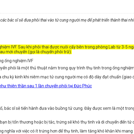
các bác sĩ sẽ đưa phôi thai vào tử cung người mẹ để phát triển thành thai nh
ghiệm IVF. Sau khi phôi thai được nuôi cấy bên trong phòng Lab từ 3-5 ng
au mới chuyển (gọi là chuyển phôi trữ).
yển phôi là một thủ thuật nằm trong quy trình thụ tinh trong ống nghiệm
 chu kỳ kinh khi niêm mạc tử cung người mẹ có độ dày đạt chuẩn (giao
như thiên thần sau 1 lần chuyển phôi tại Đức Phúc
tổ, bác sĩ sẽ tiến hành đưa vào buồng tử cung. Đây được xem là một trong
n bị tổn thương hoặc bị tắc, trứng sẽ khó thụ tinh và di chuyển đến tử 
 nghĩa với việc có ít trứng hơn để thụ tinh, làm tăng khó khăn khi mang 