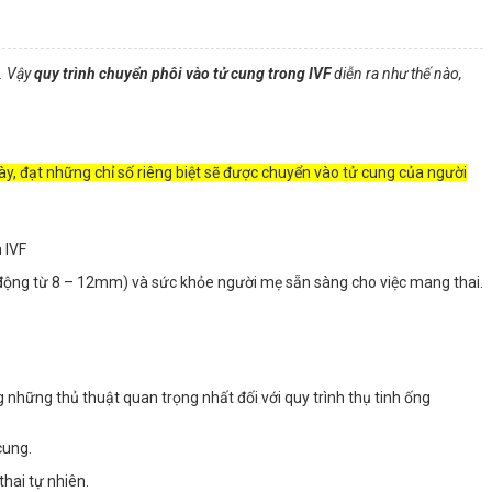
i. Vậy
quy trình chuyển phôi vào tử cung trong IVF
diễn ra như thế nào,
ày, đạt những chỉ số riêng biệt sẽ được chuyển vào tử cung của người
 IVF
 động từ 8 – 12mm) và sức khỏe người mẹ sẵn sàng cho việc mang thai.
 những thủ thuật quan trọng nhất đối với quy trình thụ tinh ống
cung.
thai tự nhiên.