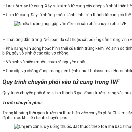
– Lạc nội mạc tử cung. Xảy ra khi mô tử cung cấy ghép và phát triển 
– U xơ tử cung. Đây là những khối u lành tính trên thành tử cung có thể 
– Thắt ống dẫn trứng. Nếu bạn đã cắt hoặc cắt bỏ ống dẫn trứng vĩnh vi
– Khả năng vận động hoặc hình thái của tinh trùng kém. Vô sinh do tinh 
biến, gây vô sinh ở các cặp vợ chồng.
– Vô sinh và hiếm muộn chưa rõ nguyên nhân.
– Các cặp vợ chồng đang mang gen bệnh như Thalassemia, Hemophilia…
Quy trình chuyển phôi vào tử cung trong IVF
Quy trình chuyển phôi được chia thành 3 giai đoạn trước, trong và sau 
Trước chuyển phôi
Trong khoảng thời gian trước khi thực hiện việc chuyển phôi. Chị em cầ
định trước khi tiến hành chuyển phôi.