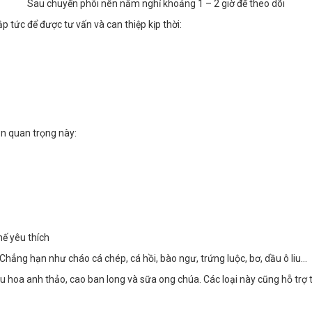
Sau chuyển phôi nên nằm nghỉ khoảng 1 – 2 giờ để theo dõi
p tức để được tư vấn và can thiệp kịp thời:
ạn quan trọng này:
hế yêu thích
Chẳng hạn như cháo cá chép, cá hồi, bào ngư, trứng luộc, bơ, dầu ô liu…
u hoa anh thảo, cao ban long và sữa ong chúa. Các loại này cũng hỗ trợ 