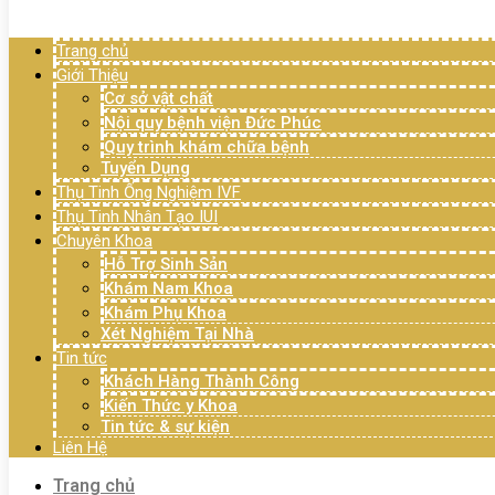
Menu
Trang chủ
Giới Thiệu
Cơ sở vật chất
Nội quy bệnh viện Đức Phúc
Quy trình khám chữa bệnh
Tuyển Dụng
Thụ Tinh Ống Nghiệm IVF
Thụ Tinh Nhân Tạo IUI
Chuyên Khoa
Hỗ Trợ Sinh Sản
Khám Nam Khoa
Khám Phụ Khoa
Xét Nghiệm Tại Nhà
Tin tức
Khách Hàng Thành Công
Kiến Thức y Khoa
Tin tức & sự kiện
Liên Hệ
Trang chủ