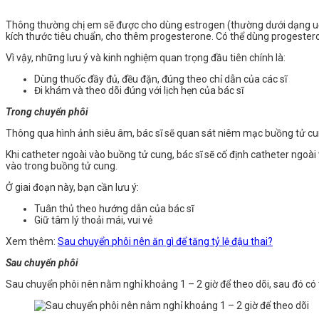
Thông thường chị em sẽ được cho dùng estrogen (thường dưới dạng uống
kích thước tiêu chuẩn, cho thêm progesterone. Có thể dùng progeste
Vì vậy, những lưu ý và kinh nghiệm quan trọng đầu tiên chính là:
Dùng thuốc đầy đủ, đều đặn, đúng theo chỉ dẫn của các sĩ
Đi khám và theo dõi đúng với lịch hẹn của bác sĩ
Trong chuyển phôi
Thông qua hình ảnh siêu âm, bác sĩ sẽ quan sát niêm mạc buồng tử cung,
Khi catheter ngoài vào buồng tử cung, bác sĩ sẽ cố định catheter ngoài 
vào trong buồng tử cung.
Ở giai đoạn này, bạn cần lưu ý:
Tuân thủ theo hướng dẫn của bác sĩ
Giữ tâm lý thoải mái, vui vẻ
Xem thêm:
Sau chuyển phôi nên ăn gì để tăng tỷ lệ đậu thai?
Sau chuyển phôi
Sau chuyển phôi nên nằm nghỉ khoảng 1 – 2 giờ để theo dõi, sau đó có 