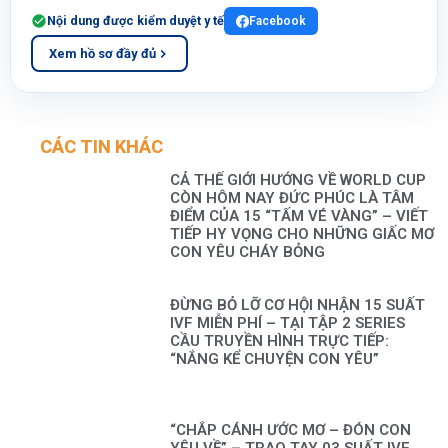
Nội dung được kiểm duyệt y tế
Facebook
Xem hồ sơ đầy đủ
CÁC TIN KHÁC
CẢ THẾ GIỚI HƯỚNG VỀ WORLD CUP
CÒN HÔM NAY ĐỨC PHÚC LÀ TÂM
ĐIỂM CỦA 15 “TẤM VÉ VÀNG” – VIẾT
TIẾP HY VỌNG CHO NHỮNG GIẤC MƠ
CON YÊU CHÁY BỎNG
ĐỪNG BỎ LỠ CƠ HỘI NHẬN 15 SUẤT
IVF MIỄN PHÍ – TẠI TẬP 2 SERIES
CẦU TRUYỀN HÌNH TRỰC TIẾP:
“NẮNG KỂ CHUYỆN CON YÊU”
“CHẮP CÁNH ƯỚC MƠ – ĐÓN CON
YÊU VỀ” – TRAO TAY 03 SUẤT IVF