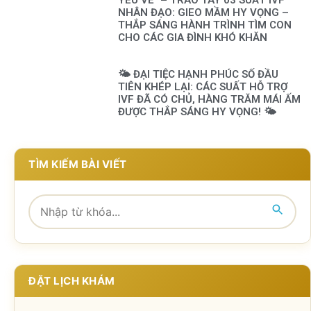
NHÂN ĐẠO: GIEO MẦM HY VỌNG –
THẮP SÁNG HÀNH TRÌNH TÌM CON
CHO CÁC GIA ĐÌNH KHÓ KHĂN
🌤️ ĐẠI TIỆC HẠNH PHÚC SỐ ĐẦU
TIÊN KHÉP LẠI: CÁC SUẤT HỖ TRỢ
IVF ĐÃ CÓ CHỦ, HÀNG TRĂM MÁI ẤM
ĐƯỢC THẮP SÁNG HY VỌNG! 🌤️
TÌM KIẾM BÀI VIẾT
ĐẶT LỊCH KHÁM