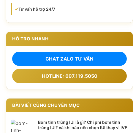
✔
Tư vấn hỗ trợ 24/7
HỖ TRỢ NHANH
CHAT ZALO TƯ VẤN
HOTLINE: 097.119.5050
BÀI VIẾT CÙNG CHUYÊN MỤC
Bơm tinh trùng IUI là gì? Chi phí bơm tinh
trùng IUI? và khi nào nên chọn IUI thay vì IVF