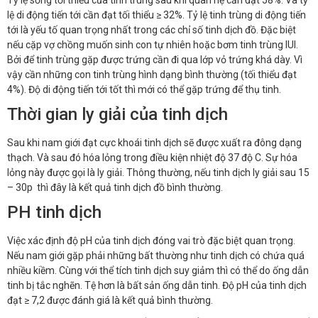
Tỷ lệ sống tối thiểu của tinh trùng sau khi quan hệ cần đạt 58%. Và tỷ
lệ di động tiến tới cần đạt tối thiểu ≥ 32%. Tỷ lệ tinh trùng di động tiến
tới là yếu tố quan trọng nhất trong các chỉ số tinh dịch đồ. Đặc biệt
nếu cặp vợ chồng muốn sinh con tự nhiên hoặc bơm tinh trùng IUI.
Bởi để tinh trùng gặp được trứng cần đi qua lớp vỏ trứng khá dày. Vì
vậy cần những con tinh trùng hình dạng bình thường (tối thiểu đạt
4%). Độ di động tiến tới tốt thì mới có thể gặp trứng để thụ tinh.
Thời gian ly giải của tinh dịch
Sau khi nam giới đạt cực khoái tinh dịch sẽ được xuất ra đông dạng
thạch. Và sau đó hóa lỏng trong điều kiện nhiệt độ 37 độ C. Sự hóa
lỏng này được gọi là ly giải. Thông thường, nếu tinh dịch ly giải sau 15
– 30p thì đây là kết quả tinh dịch đồ bình thường.
PH tinh dịch
Việc xác định độ pH của tinh dịch đóng vai trò đặc biệt quan trọng.
Nếu nam giới gặp phải những bất thường như tinh dịch có chứa quá
nhiều kiềm. Cùng với thể tích tinh dịch suy giảm thì có thể do ống dẫn
tinh bị tắc nghẽn. Tệ hơn là bất sản ống dẫn tinh. Độ pH của tinh dịch
đạt ≥ 7,2 được đánh giá là kết quả bình thường.