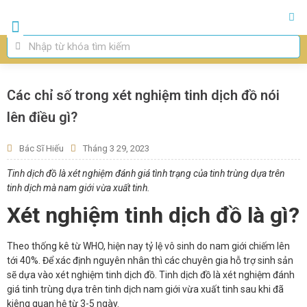
Trang chủ
Giới Thiệu
Thụ Tinh Ống Nghiệm IVF
Thụ Tinh Nhân Tạo IUI
Chuyên Khoa
Các chỉ số trong xét nghiệm tinh dịch đồ nói
lên điều gì?
Bác Sĩ Hiếu
Tháng 3 29, 2023
Tinh dịch đồ là xét nghiệm đánh giá tình trạng của tinh trùng dựa trên
tinh dịch mà nam giới vừa xuất tinh.
Xét nghiệm tinh dịch đồ là gì?
Theo thống kê từ WHO, hiện nay tỷ lệ vô sinh do nam giới chiếm lên
tới 40%. Để xác định nguyên nhân thì các chuyên gia hỗ trợ sinh sản
sẽ dựa vào xét nghiệm tinh dịch đồ. Tinh dịch đồ là xét nghiệm đánh
giá tinh trùng dựa trên tinh dịch nam giới vừa xuất tinh sau khi đã
kiêng quan hệ từ 3-5 ngày.