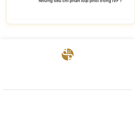
Những tiêu chí phân loại phôi trong IVF ?
BỆNH VIỆN HTSS & NAM HỌC ĐỨC PHÚC
Hotline:
0971 195 050
Email:
info@benhvienducphuc.com
Địa chỉ: 121 Ô Đồng Lầm ( Hồ Ba Mẫu ) – Phường Văn Miếu Quốc Tử
Giám – Hà Nội.
Số 324, đường Lê Duẩn, Phường Trung Phụng, Quận Đống Đa, Thành