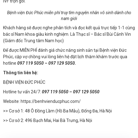
IVF trọn gói.
Bệnh viện Đức Phúc miễn phí truy tìm nguyên nhân vô sinh dành cho
nam giới
Khách hàng sẽ được nghe phân tích và đọc kết quả trực tiếp 1-1 cùng
bác sĩ Nam khoa giàu kinh nghiệm. Là Thạc sĩ – Bác sĩ Bùi Cảnh Vin
(Giám đốc Trung tâm Nam học)
Để được MIỄN PHÍ đánh giá chức năng sinh sản tại Bệnh viện Đức
Phúc, cặp vợ chồng vui lòng liên hệ đặt lịch thăm khám trước qua
hotline
097 119 5050 – 097 129 5050.
Thông tin liên hệ:
BỆNH VIỆN ĐỨC PHÚC
Hotline tư vấn 24/7:
097 119 5050 – 097 129 5050
Website:
https://benhvienducphuc.com/
>> Cơ sở 1: 48 Ô Đồng Lầm (Hồ Ba Mẫu), Đống Đa, Hà Nội
>> Cơ sở 2: 496 Bạch Mai, Hai Bà Trưng, Hà Nội