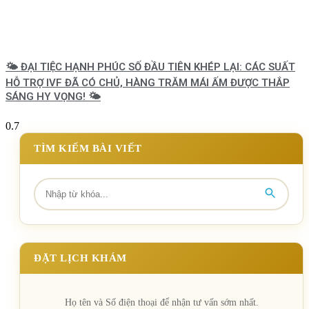
🌤️ ĐẠI TIỆC HẠNH PHÚC SỐ ĐẦU TIÊN KHÉP LẠI: CÁC SUẤT
HỖ TRỢ IVF ĐÃ CÓ CHỦ, HÀNG TRĂM MÁI ẤM ĐƯỢC THẮP
SÁNG HY VỌNG! 🌤️
TÌM KIẾM BÀI VIẾT
ĐẶT LỊCH KHÁM
Họ tên và Số điện thoại để nhận tư vấn sớm nhất.