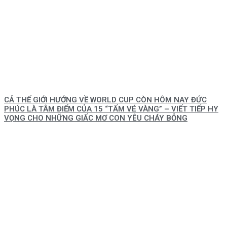
CẢ THẾ GIỚI HƯỚNG VỀ WORLD CUP CÒN HÔM NAY ĐỨC
PHÚC LÀ TÂM ĐIỂM CỦA 15 “TẤM VÉ VÀNG” – VIẾT TIẾP HY
VỌNG CHO NHỮNG GIẤC MƠ CON YÊU CHÁY BỎNG