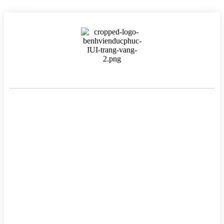
BỆNH VIỆN HTSS & NAM HỌC ĐỨC PHÚC
Hotline:
0971 195 050
Email:
info@benhvienducphuc.com
Địa chỉ: 121 Ô Đồng Lầm ( Hồ Ba Mẫu ) – Phường Văn Miếu Quốc
Tử Giám – Hà Nội.
Số 324, đường Lê Duẩn, Phường Trung Phụng, Quận Đống Đa,
Thành phố Hà Nội
Chủ quản: Công ty Cổ phần Bệnh viện Đức Phúc- Giấy phép đăng
–
Tại Sở Kế hoạch và Đầu tư Hà
ký kinh doanh số 0106759157
Nội.