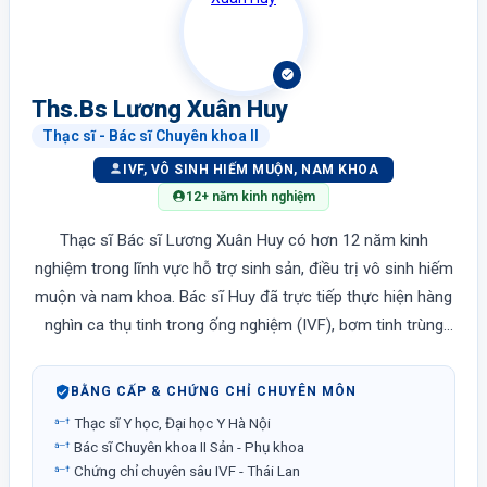
Ths.Bs Lương Xuân Huy
Thạc sĩ - Bác sĩ Chuyên khoa II
IVF, VÔ SINH HIẾM MUỘN, NAM KHOA
12+ năm kinh nghiệm
Thạc sĩ Bác sĩ Lương Xuân Huy có hơn 12 năm kinh
nghiệm trong lĩnh vực hỗ trợ sinh sản, điều trị vô sinh hiếm
muộn và nam khoa. Bác sĩ Huy đã trực tiếp thực hiện hàng
nghìn ca thụ tinh trong ống nghiệm (IVF), bơm tinh trùng
(IUI) và các phẫu thuật nội soi phụ khoa. Với chuyên môn
sâu về nam học, Bác sĩ Huy là một trong những chuyên gia
BẰNG CẤP & CHỨNG CHỈ CHUYÊN MÔN
hàng đầu tại Bệnh viện Đức Phúc trong điều trị các trường
Thạc sĩ Y học, Đại học Y Hà Nội
hợp vô sinh nam và hỗ trợ sinh sản công nghệ cao.
Bác sĩ Chuyên khoa II Sản - Phụ khoa
Chứng chỉ chuyên sâu IVF - Thái Lan