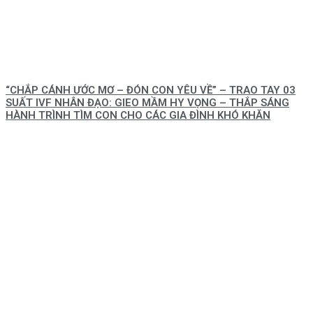
“CHẮP CÁNH ƯỚC MƠ – ĐÓN CON YÊU VỀ” – TRAO TAY 03
SUẤT IVF NHÂN ĐẠO: GIEO MẦM HY VỌNG – THẮP SÁNG
HÀNH TRÌNH TÌM CON CHO CÁC GIA ĐÌNH KHÓ KHĂN