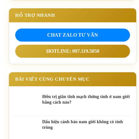
HỖ TRỢ NHANH
CHAT ZALO TƯ VẤN
HOTLINE: 097.119.5050
BÀI VIẾT CÙNG CHUYÊN MỤC
Điều trị giãn tĩnh mạch thừng tinh ở nam giới
bằng cách nào?
Dấu hiệu cảnh báo nam giới không có tinh
trùng