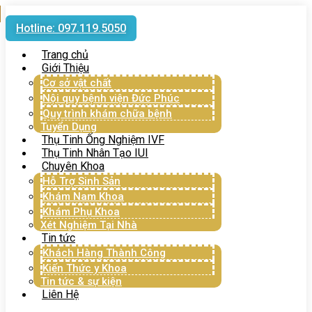
Hotline: 097.119.5050
Trang chủ
Giới Thiệu
Cơ sở vật chất
Nội quy bệnh viện Đức Phúc
Quy trình khám chữa bệnh
Tuyển Dụng
Thụ Tinh Ống Nghiệm IVF
Thụ Tinh Nhân Tạo IUI
Chuyên Khoa
Hỗ Trợ Sinh Sản
Khám Nam Khoa
Khám Phụ Khoa
Xét Nghiệm Tại Nhà
Tin tức
Khách Hàng Thành Công
Kiến Thức y Khoa
Tin tức & sự kiện
Liên Hệ