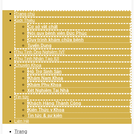
Menu
Trang chủ
Giới Thiệu
Cơ sở vật chất
Nội quy bệnh viện Đức Phúc
Quy trình khám chữa bệnh
Tuyển Dụng
Thụ Tinh Ống Nghiệm IVF
Thụ Tinh Nhân Tạo IUI
Chuyên Khoa
Hỗ Trợ Sinh Sản
Khám Nam Khoa
Khám Phụ Khoa
Xét Nghiệm Tại Nhà
Tin tức
Khách Hàng Thành Công
Kiến Thức y Khoa
Tin tức & sự kiện
Liên Hệ
Trang