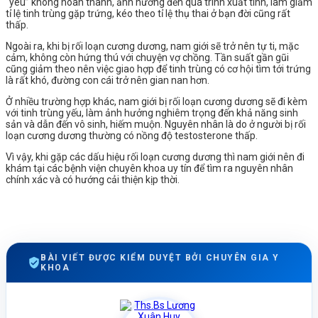
“yêu” không hoàn thành, ảnh hưởng đến quá trình xuất tinh, làm giảm
tỉ lệ tinh trùng gặp trứng, kéo theo tỉ lệ thụ thai ở bạn đời cũng rất
thấp.
Ngoài ra, khi bị rối loạn cương dương, nam giới sẽ trở nên tự ti, mặc
cảm, không còn hứng thú với chuyện vợ chồng. Tần suất gần gũi
cũng giảm theo nên việc giao hợp để tinh trùng có cơ hội tìm tới trứng
là rất khó, đường con cái trở nên gian nan hơn.
Ở nhiều trường hợp khác, nam giới bị rối loạn cương dương sẽ đi kèm
với tinh trùng yếu, làm ảnh hưởng nghiêm trọng đến khả năng sinh
sản và dẫn đến vô sinh, hiếm muộn. Nguyên nhân là do ở người bị rối
loạn cương dương thường có nồng độ testosterone thấp.
Vì vậy, khi gặp các dấu hiệu rối loạn cương dương thì nam giới nên đi
khám tại các bệnh viện chuyên khoa uy tín để tìm ra nguyên nhân
chính xác và có hướng cải thiện kịp thời.
BÀI VIẾT ĐƯỢC KIỂM DUYỆT BỞI CHUYÊN GIA Y
KHOA