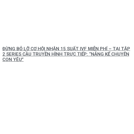
ĐỪNG BỎ LỠ CƠ HỘI NHẬN 15 SUẤT IVF MIỄN PHÍ – TẠI TẬP
2 SERIES CẦU TRUYỀN HÌNH TRỰC TIẾP: “NẮNG KỂ CHUYỆN
CON YÊU”