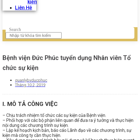
kiện
Liên Hệ
Search
Bệnh viện Đức Phúc tuyển dụng Nhân viên Tổ
chức sự kiện
quanlybvducphuc
Tháng 10 2, 2019
I. MÔ TẢ CÔNG VIỆC
– Chịu trách nhiệm tổ chức các sự kiện của Bệnh viện.
– Phối hợp với các bộ phận liên quan để đưa ra ý tưởng và thực hiện
nội dung các chương trình sự kiện.
– Lập kế hoạch kịch bản, báo cáo Lãnh đạo về các chương trình, sự
kiện mà công ty cần thực hiện.