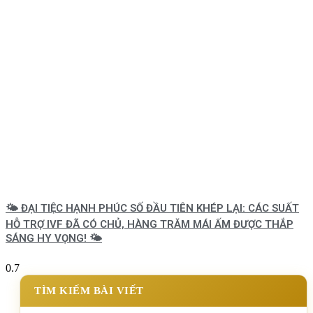
🌤️ ĐẠI TIỆC HẠNH PHÚC SỐ ĐẦU TIÊN KHÉP LẠI: CÁC SUẤT
HỖ TRỢ IVF ĐÃ CÓ CHỦ, HÀNG TRĂM MÁI ẤM ĐƯỢC THẮP
SÁNG HY VỌNG! 🌤️
TÌM KIẾM BÀI VIẾT