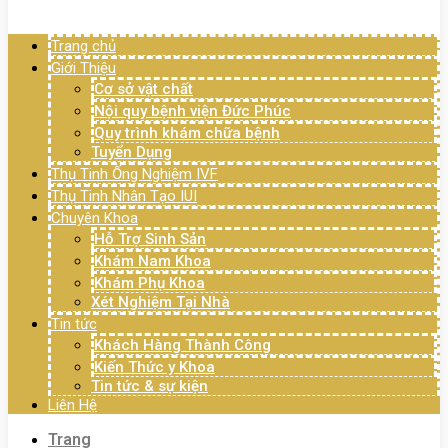
Menu
Trang chủ
Giới Thiệu
Cơ sở vật chất
Nội quy bệnh viện Đức Phúc
Quy trình khám chữa bệnh
Tuyển Dụng
Thụ Tinh Ống Nghiệm IVF
Thụ Tinh Nhân Tạo IUI
Chuyên Khoa
Hỗ Trợ Sinh Sản
Khám Nam Khoa
Khám Phụ Khoa
Xét Nghiệm Tại Nhà
Tin tức
Khách Hàng Thành Công
Kiến Thức y Khoa
Tin tức & sự kiện
Liên Hệ
Trang