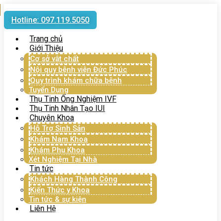
Hotline: 097.119.5050
Trang chủ
Giới Thiệu
Cơ sở vật chất
Nội quy bệnh viện Đức Phúc
Quy trình khám chữa bệnh
Tuyển Dụng
Thụ Tinh Ống Nghiệm IVF
Thụ Tinh Nhân Tạo IUI
Chuyên Khoa
Hỗ Trợ Sinh Sản
Khám Nam Khoa
Khám Phụ Khoa
Xét Nghiệm Tại Nhà
Tin tức
Khách Hàng Thành Công
Kiến Thức y Khoa
Tin tức & sự kiện
Liên Hệ