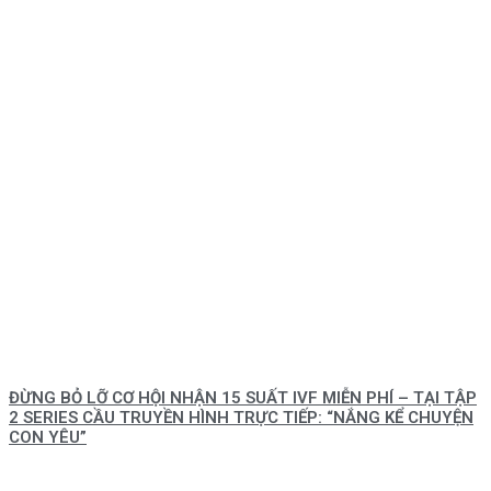
ĐỪNG BỎ LỠ CƠ HỘI NHẬN 15 SUẤT IVF MIỄN PHÍ – TẠI TẬP
2 SERIES CẦU TRUYỀN HÌNH TRỰC TIẾP: “NẮNG KỂ CHUYỆN
CON YÊU”