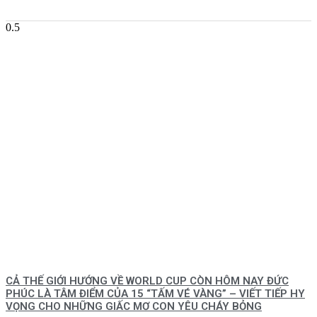
CẢ THẾ GIỚI HƯỚNG VỀ WORLD CUP CÒN HÔM NAY ĐỨC
PHÚC LÀ TÂM ĐIỂM CỦA 15 “TẤM VÉ VÀNG” – VIẾT TIẾP HY
VỌNG CHO NHỮNG GIẤC MƠ CON YÊU CHÁY BỎNG