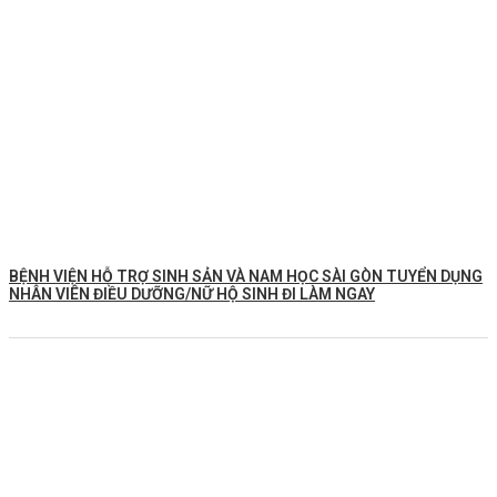
BỆNH VIỆN HỖ TRỢ SINH SẢN VÀ NAM HỌC SÀI GÒN TUYỂN DỤNG
NHÂN VIÊN ĐIỀU DƯỠNG/NỮ HỘ SINH ĐI LÀM NGAY