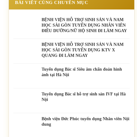
BÀI VIẾT CÙNG CHUYÊN MỤC
BỆNH VIỆN HỖ TRỢ SINH SẢN VÀ NAM
HỌC SÀI GÒN TUYỂN DỤNG NHÂN VIÊN
ĐIỀU DƯỠNG/NỮ HỘ SINH ĐI LÀM NGAY
BỆNH VIỆN HỖ TRỢ SINH SẢN VÀ NAM
HỌC SÀI GÒN TUYỂN DỤNG KTV X
QUANG ĐI LÀM NGAY
Tuyển dụng Bác sĩ Siêu âm chẩn đoán hình
ảnh tại Hà Nội
Tuyển dụng Bác sĩ hỗ trợ sinh sản IVF tại Hà
Nội
Bệnh viện Đức Phúc tuyển dụng Nhân viên Nội
dung