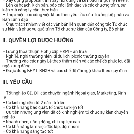
– Xây dựng proposal trình bày nội dung và kế hoạch thực hiện event.
– Lên kế hoạch, kịch bản, báo cáo lãnh đạo về các chương trình, sự
kiện mà công ty cần thực hiện.
– Thực hiện các công việc khác theo yêu cầu của Trưởng bộ phận và
Ban Lãnh đạo
– Chịu trách nhiệm viết các văn bản liên quan đến công tác Tổ chức
sự kiện và phục vụ quá trình Tổ chức sự kiện của Công ty, Bộ phận.
II. QUYỀN LỢI ĐƯỢC HƯỞNG
– Lương thỏa thuận + phụ cấp + KPI + ăn trưa
– Nghỉ lễ, nghỉ thường niên, đi du lịch, picnic thường xuyên
– Thưởng vào các ngày Lễ theo thâm niên và các chế độ phúc lợi, đãi
ngộ xứng đáng
– Được đóng BHYT, BHXH và các chế độ đãi ngộ khác theo quy định.
III. YÊU CẦU
– Tốt nghiệp CĐ, ĐH các chuyên ngành Ngoại giao, Marketing, Kinh
tế…
– Có kinh nghiệm từ 2 năm trở lên
– Có khả năng bao quát, tổ chức sự kiện tốt
– Ưu tiên những ứng viên đã có kinh nghiệm tổ chức sự kiện chuyên
nghiệp
– Nhanh nhẹn, năng động, chịu áp lực cao
– Có khả năng làm việc độc lập, đội nhóm
– Có khả năng sáng tạo tốt