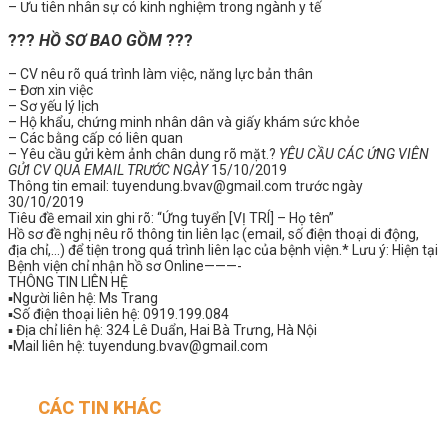
– Ưu tiên nhân sự có kinh nghiệm trong ngành y tế
?
?
?
HỒ SƠ BAO GỒM
?
?
?
– CV nêu rõ quá trình làm việc, năng lực bản thân
– Đơn xin việc
– Sơ yếu lý lịch
– Hộ khẩu, chứng minh nhân dân và giấy khám sức khỏe
– Các bằng cấp có liên quan
– Yêu cầu gửi kèm ảnh chân dung rõ mặt.
?
YÊU CẦU CÁC ỨNG VIÊN
GỬI CV QUA EMAIL TRƯỚC NGÀY
15/10/2019
Thông tin email: tuyendung.bvav@gmail.com trước ngày
30/10/2019
Tiêu đề email xin ghi rõ: “Ứng tuyển [VỊ TRÍ] – Họ tên”
Hồ sơ đề nghị nêu rõ thông tin liên lạc (email, số điện thoại di động,
địa chỉ,…) để tiện trong quá trình liên lạc của bệnh viện.* Lưu ý: Hiện tại
Bệnh viện chỉ nhận hồ sơ Online———-
THÔNG TIN LIÊN HỆ
▪️
Người liên hệ: Ms Trang
▪️
Số điện thoại liên hệ: 0919.199.084
▪️
Địa chỉ liên hệ: 324 Lê Duẩn, Hai Bà Trưng, Hà Nội
▪️
Mail liên hệ: tuyendung.bvav@gmail.com
CÁC TIN KHÁC