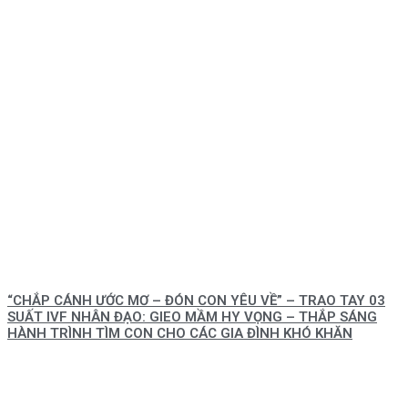
“CHẮP CÁNH ƯỚC MƠ – ĐÓN CON YÊU VỀ” – TRAO TAY 03
SUẤT IVF NHÂN ĐẠO: GIEO MẦM HY VỌNG – THẮP SÁNG
HÀNH TRÌNH TÌM CON CHO CÁC GIA ĐÌNH KHÓ KHĂN