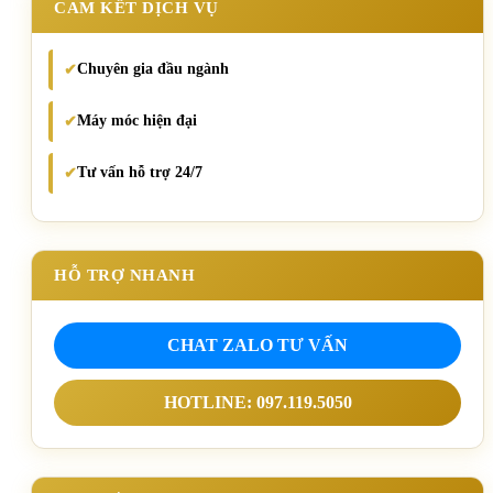
CAM KẾT DỊCH VỤ
Chuyên gia đầu ngành
✔
Máy móc hiện đại
✔
Tư vấn hỗ trợ 24/7
✔
HỖ TRỢ NHANH
CHAT ZALO TƯ VẤN
HOTLINE: 097.119.5050