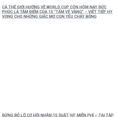
CẢ THẾ GIỚI HƯỚNG VỀ WORLD CUP CÒN HÔM NAY ĐỨC
PHÚC LÀ TÂM ĐIỂM CỦA 15 “TẤM VÉ VÀNG” – VIẾT TIẾP HY
VỌNG CHO NHỮNG GIẤC MƠ CON YÊU CHÁY BỎNG
ĐỪNG BỎ LỠ CƠ HỘI NHẬN 15 SUẤT IVF MIỄN PHÍ – TẠI TẬP