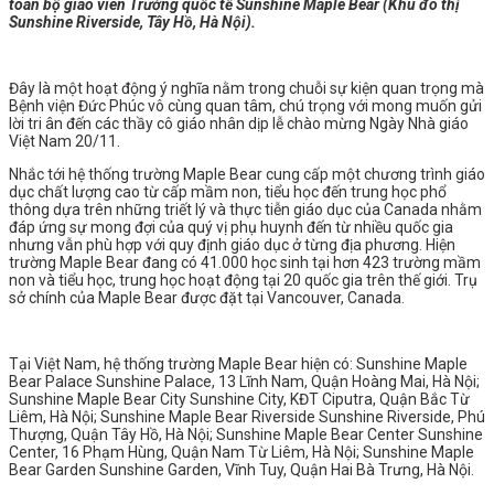
toàn bộ giáo viên Trường quốc tế Sunshine Maple Bear (Khu đô thị
Sunshine Riverside, Tây Hồ, Hà Nội).
Đây là một hoạt động ý nghĩa nằm trong chuỗi sự kiện quan trọng mà
Bệnh viện Đức Phúc vô cùng quan tâm, chú trọng với mong muốn gửi
lời tri ân đến các thầy cô giáo nhân dịp lễ chào mừng Ngày Nhà giáo
Việt Nam 20/11.
Nhắc tới hệ thống trường Maple Bear cung cấp một chương trình giáo
dục chất lượng cao từ cấp mầm non, tiểu học đến trung học phổ
thông dựa trên những triết lý và thực tiễn giáo dục của Canada nhằm
đáp ứng sự mong đợi của quý vị phụ huynh đến từ nhiều quốc gia
nhưng vẫn phù hợp với quy định giáo dục ở từng địa phương. Hiện
trường Maple Bear đang có 41.000 học sinh tại hơn 423 trường mầm
non và tiểu học, trung học hoạt động tại 20 quốc gia trên thế giới. Trụ
sở chính của Maple Bear được đặt tại Vancouver, Canada.
Tại Việt Nam, hệ thống trường Maple Bear hiện có: Sunshine Maple
Bear Palace Sunshine Palace, 13 Lĩnh Nam, Quận Hoàng Mai, Hà Nội;
Sunshine Maple Bear City Sunshine City, KĐT Ciputra, Quận Bắc Từ
Liêm, Hà Nội; Sunshine Maple Bear Riverside Sunshine Riverside, Phú
Thượng, Quận Tây Hồ, Hà Nội; Sunshine Maple Bear Center Sunshine
Center, 16 Phạm Hùng, Quận Nam Từ Liêm, Hà Nội; Sunshine Maple
Bear Garden Sunshine Garden, Vĩnh Tuy, Quận Hai Bà Trưng, Hà Nội.