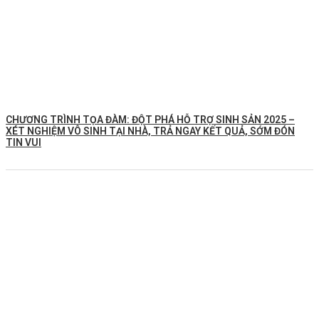
CHƯƠNG TRÌNH TỌA ĐÀM: ĐỘT PHÁ HỖ TRỢ SINH SẢN 2025 –
XÉT NGHIỆM VÔ SINH TẠI NHÀ, TRẢ NGAY KẾT QUẢ, SỚM ĐÓN
TIN VUI