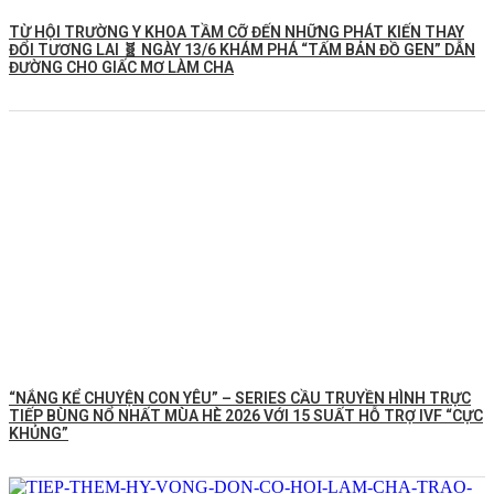
TỪ HỘI TRƯỜNG Y KHOA TẦM CỠ ĐẾN NHỮNG PHÁT KIẾN THAY
ĐỔI TƯƠNG LAI 🧬 NGÀY 13/6 KHÁM PHÁ “TẤM BẢN ĐỒ GEN” DẪN
ĐƯỜNG CHO GIẤC MƠ LÀM CHA
“NẮNG KỂ CHUYỆN CON YÊU” – SERIES CẦU TRUYỀN HÌNH TRỰC
TIẾP BÙNG NỔ NHẤT MÙA HÈ 2026 VỚI 15 SUẤT HỖ TRỢ IVF “CỰC
KHỦNG”