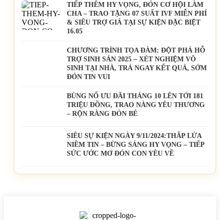
TIẾP THÊM HY VỌNG, ĐÓN CƠ HỘI LÀM
CHA – TRAO TẶNG 07 SUẤT IVF MIỄN PHÍ
& SIÊU TRỢ GIÁ TẠI SỰ KIỆN ĐẶC BIỆT
16.05
CHƯƠNG TRÌNH TỌA ĐÀM: ĐỘT PHÁ HỖ
TRỢ SINH SẢN 2025 – XÉT NGHIỆM VÔ
SINH TẠI NHÀ, TRẢ NGAY KẾT QUẢ, SỚM
ĐÓN TIN VUI
BÙNG NỔ ƯU ĐÃI THÁNG 10 LÊN TỚI 181
TRIỆU ĐỒNG, TRAO NÀNG YÊU THƯƠNG
– RỘN RÀNG ĐÓN BÉ
SIÊU SỰ KIỆN NGÀY 9/11/2024:THẮP LỬA
NIỀM TIN – BỪNG SÁNG HY VỌNG – TIẾP
SỨC ƯỚC MƠ ĐÓN CON YÊU VỀ