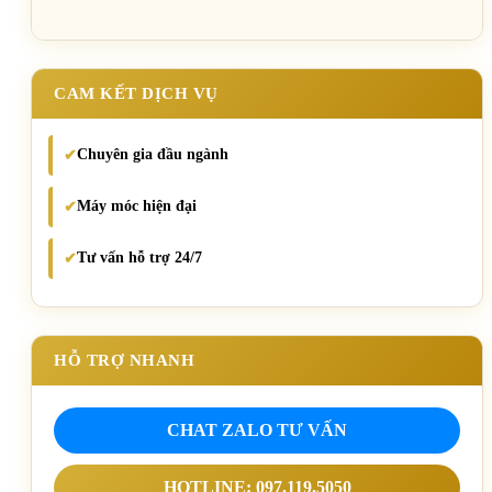
CAM KẾT DỊCH VỤ
Chuyên gia đầu ngành
✔
Máy móc hiện đại
✔
Tư vấn hỗ trợ 24/7
✔
HỖ TRỢ NHANH
CHAT ZALO TƯ VẤN
HOTLINE: 097.119.5050