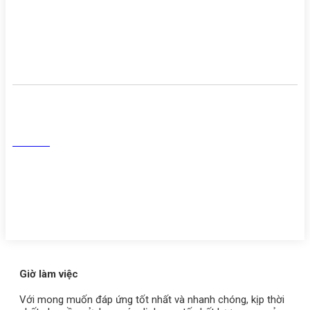
Cơ sở vật chất
Danh sách người thực hành
khám chữa bệnh
Mạng Xã Hội
Facebook
Tiktok
Youtube
Zalo
Giờ làm việc
Với mong muốn đáp ứng tốt nhất và nhanh chóng, kịp thời