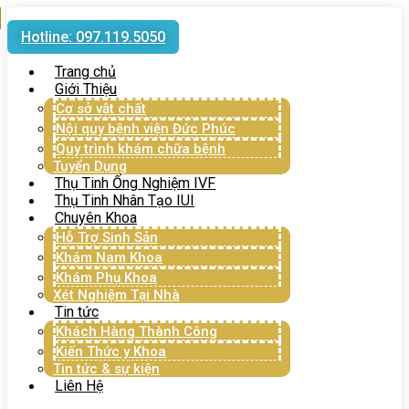
Hotline: 097.119.5050
Trang chủ
Giới Thiệu
Cơ sở vật chất
Nội quy bệnh viện Đức Phúc
Quy trình khám chữa bệnh
Tuyển Dụng
Thụ Tinh Ống Nghiệm IVF
Thụ Tinh Nhân Tạo IUI
Chuyên Khoa
Hỗ Trợ Sinh Sản
Khám Nam Khoa
Khám Phụ Khoa
Xét Nghiệm Tại Nhà
Tin tức
Khách Hàng Thành Công
Kiến Thức y Khoa
Tin tức & sự kiện
Liên Hệ