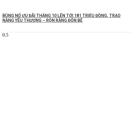
BÙNG NỔ ƯU ĐÃI THÁNG 10 LÊN TỚI 181 TRIỆU ĐỒNG, TRAO
NÀNG YÊU THƯƠNG – RỘN RÀNG ĐÓN BÉ