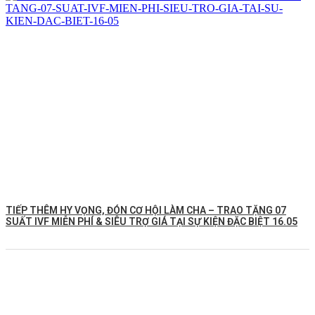
TIẾP THÊM HY VỌNG, ĐÓN CƠ HỘI LÀM CHA – TRAO TẶNG 07
SUẤT IVF MIỄN PHÍ & SIÊU TRỢ GIÁ TẠI SỰ KIỆN ĐẶC BIỆT 16.05