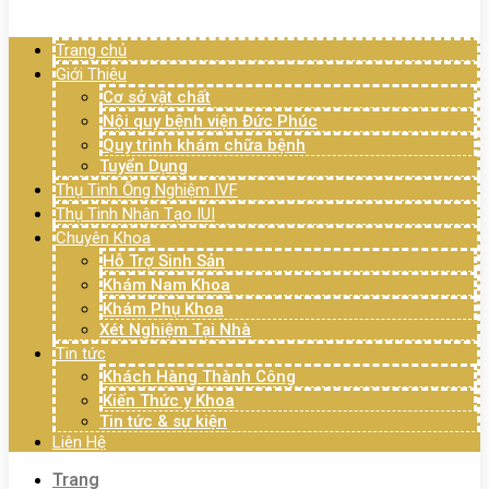
Menu
Trang chủ
Giới Thiệu
Cơ sở vật chất
Nội quy bệnh viện Đức Phúc
Quy trình khám chữa bệnh
Tuyển Dụng
Thụ Tinh Ống Nghiệm IVF
Thụ Tinh Nhân Tạo IUI
Chuyên Khoa
Hỗ Trợ Sinh Sản
Khám Nam Khoa
Khám Phụ Khoa
Xét Nghiệm Tại Nhà
Tin tức
Khách Hàng Thành Công
Kiến Thức y Khoa
Tin tức & sự kiện
Liên Hệ
Trang