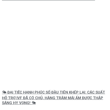
🌤️ ĐẠI TIỆC HẠNH PHÚC SỐ ĐẦU TIÊN KHÉP LẠI: CÁC SUẤT
HỖ TRỢ IVF ĐÃ CÓ CHỦ, HÀNG TRĂM MÁI ẤM ĐƯỢC THẮP
SÁNG HY VỌNG! 🌤️