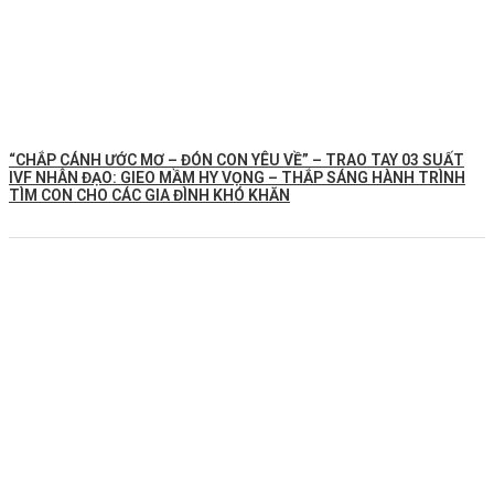
“CHẮP CÁNH ƯỚC MƠ – ĐÓN CON YÊU VỀ” – TRAO TAY 03 SUẤT
IVF NHÂN ĐẠO: GIEO MẦM HY VỌNG – THẮP SÁNG HÀNH TRÌNH
TÌM CON CHO CÁC GIA ĐÌNH KHÓ KHĂN