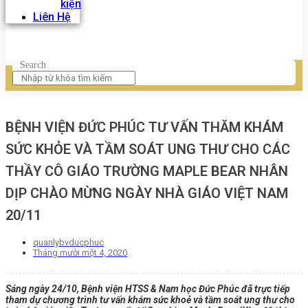
kiện
Liên Hệ
Search
BỆNH VIỆN ĐỨC PHÚC TƯ VẤN THĂM KHÁM
SỨC KHỎE VÀ TẦM SOÁT UNG THƯ CHO CÁC
THẦY CÔ GIÁO TRƯỜNG MAPLE BEAR NHÂN
DỊP CHÀO MỪNG NGÀY NHÀ GIÁO VIỆT NAM
20/11
quanlybvducphuc
Tháng mười một 4, 2020
Sáng ngày 24/10, Bệnh viện HTSS & Nam học Đức Phúc đã trực tiếp
tham dự chương trình tư vấn khám sức khoẻ và tầm soát ung thư cho