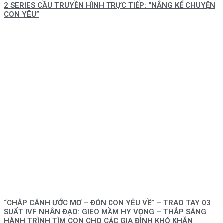
2 SERIES CẦU TRUYỀN HÌNH TRỰC TIẾP: “NẮNG KỂ CHUYỆN
CON YÊU”
“CHẮP CÁNH ƯỚC MƠ – ĐÓN CON YÊU VỀ” – TRAO TAY 03
SUẤT IVF NHÂN ĐẠO: GIEO MẦM HY VỌNG – THẮP SÁNG
HÀNH TRÌNH TÌM CON CHO CÁC GIA ĐÌNH KHÓ KHĂN