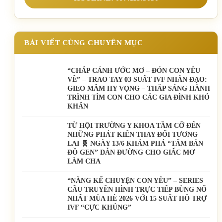
BÀI VIẾT CÙNG CHUYÊN MỤC
“CHẮP CÁNH ƯỚC MƠ – ĐÓN CON YÊU
VỀ” – TRAO TAY 03 SUẤT IVF NHÂN ĐẠO:
GIEO MẦM HY VỌNG – THẮP SÁNG HÀNH
TRÌNH TÌM CON CHO CÁC GIA ĐÌNH KHÓ
KHĂN
TỪ HỘI TRƯỜNG Y KHOA TẦM CỠ ĐẾN
NHỮNG PHÁT KIẾN THAY ĐỔI TƯƠNG
LAI 🧬 NGÀY 13/6 KHÁM PHÁ “TẤM BẢN
ĐỒ GEN” DẪN ĐƯỜNG CHO GIẤC MƠ
LÀM CHA
“NẮNG KỂ CHUYỆN CON YÊU” – SERIES
CẦU TRUYỀN HÌNH TRỰC TIẾP BÙNG NỔ
NHẤT MÙA HÈ 2026 VỚI 15 SUẤT HỖ TRỢ
IVF “CỰC KHỦNG”