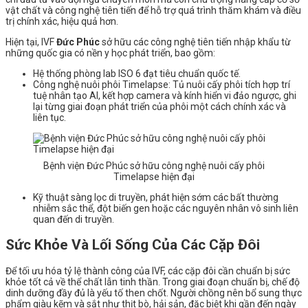
vật chất và công nghệ tiên tiến để hỗ trợ quá trình thăm khám và điều
trị chính xác, hiệu quả hơn.
Hiện tại, IVF
Đức Phúc
sở hữu các công nghệ tiên tiến nhập khẩu từ
những quốc gia có nền y học phát triển, bao gồm:
Hệ thống phòng lab ISO 6 đạt tiêu chuẩn quốc tế.
Công nghệ nuôi phôi Timelapse: Tủ nuôi cấy phôi tích hợp trí
tuệ nhân tạo AI, kết hợp camera và kính hiển vi đảo ngược, ghi
lại từng giai đoạn phát triển của phôi một cách chính xác và
liên tục.
Bệnh viện Đức Phúc sở hữu công nghệ nuôi cấy phôi
Timelapse hiện đại
Kỹ thuật sàng lọc di truyền, phát hiện sớm các bất thường
nhiễm sắc thể, đột biến gen hoặc các nguyên nhân vô sinh liên
quan đến di truyền.
Sức Khỏe Và Lối Sống Của Các Cặp Đôi
Để tối ưu hóa tỷ lệ thành công của IVF, các cặp đôi cần chuẩn bị sức
khỏe tốt cả về thể chất lẫn tinh thần. Trong giai đoạn chuẩn bị, chế độ
dinh dưỡng đầy đủ là yếu tố then chốt. Người chồng nên bổ sung thực
phẩm giàu kẽm và sắt như thịt bò, hải sản, đặc biệt khi gần đến ngày