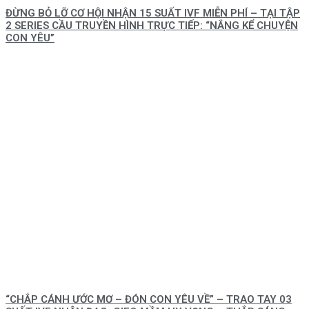
ĐỪNG BỎ LỠ CƠ HỘI NHẬN 15 SUẤT IVF MIỄN PHÍ – TẠI TẬP
2 SERIES CẦU TRUYỀN HÌNH TRỰC TIẾP: “NẮNG KỂ CHUYỆN
CON YÊU”
“CHẮP CÁNH ƯỚC MƠ – ĐÓN CON YÊU VỀ” – TRAO TAY 03