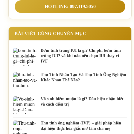
HOTLINE: 097.119.5050
BÀI VIẾT CÙNG CHUYÊN MỤC
Bơm tinh trùng IUI là gì? Chi phí bơm tinh
trùng IUI? và khi nào nên chọn IUI thay vì
IVF
Thụ Tinh Nhân Tạo Và Thụ Tinh Ống Nghiệm
Khác Nhau Thế Nào?
Vô sinh hiếm muộn là gì? Dấu hiệu nhận biết
và cách điều trị
Thụ tinh ống nghiệm (IVF) – giải pháp hiện
đại hiện thực hóa giấc mơ làm cha mẹ