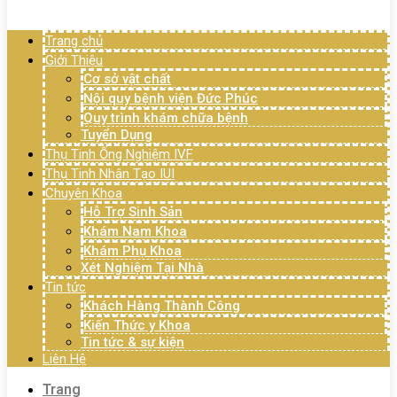
Menu
Trang chủ
Giới Thiệu
Cơ sở vật chất
Nội quy bệnh viện Đức Phúc
Quy trình khám chữa bệnh
Tuyển Dụng
Thụ Tinh Ống Nghiệm IVF
Thụ Tinh Nhân Tạo IUI
Chuyên Khoa
Hỗ Trợ Sinh Sản
Khám Nam Khoa
Khám Phụ Khoa
Xét Nghiệm Tại Nhà
Tin tức
Khách Hàng Thành Công
Kiến Thức y Khoa
Tin tức & sự kiện
Liên Hệ
Trang