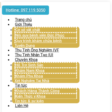
Hotline: 097.119.5050
Trang chủ
Giới Thiệu
Cơ sở vật chất
Nội quy bệnh viện Đức Phúc
Quy trình khám chữa bệnh
Tuyển Dụng
Thụ Tinh Ống Nghiệm IVF
Thụ Tinh Nhân Tạo IUI
Chuyên Khoa
Hỗ Trợ Sinh Sản
Khám Nam Khoa
Khám Phụ Khoa
Xét Nghiệm Tại Nhà
Tin tức
Khách Hàng Thành Công
Kiến Thức y Khoa
Tin tức & sự kiện
Liên Hệ