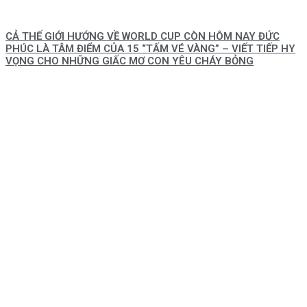
CẢ THẾ GIỚI HƯỚNG VỀ WORLD CUP CÒN HÔM NAY ĐỨC
PHÚC LÀ TÂM ĐIỂM CỦA 15 “TẤM VÉ VÀNG” – VIẾT TIẾP HY
VỌNG CHO NHỮNG GIẤC MƠ CON YÊU CHÁY BỎNG