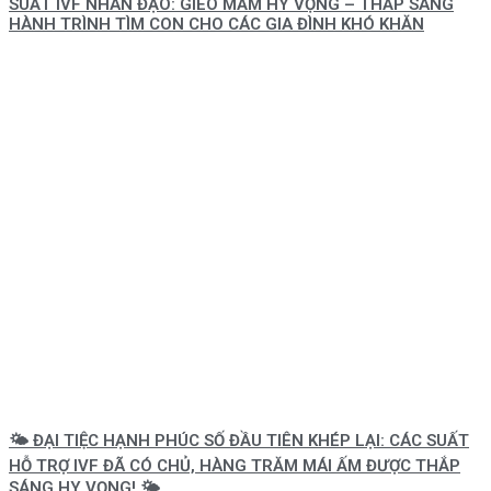
SUẤT IVF NHÂN ĐẠO: GIEO MẦM HY VỌNG – THẮP SÁNG
HÀNH TRÌNH TÌM CON CHO CÁC GIA ĐÌNH KHÓ KHĂN
🌤️ ĐẠI TIỆC HẠNH PHÚC SỐ ĐẦU TIÊN KHÉP LẠI: CÁC SUẤT
HỖ TRỢ IVF ĐÃ CÓ CHỦ, HÀNG TRĂM MÁI ẤM ĐƯỢC THẮP
SÁNG HY VỌNG! 🌤️