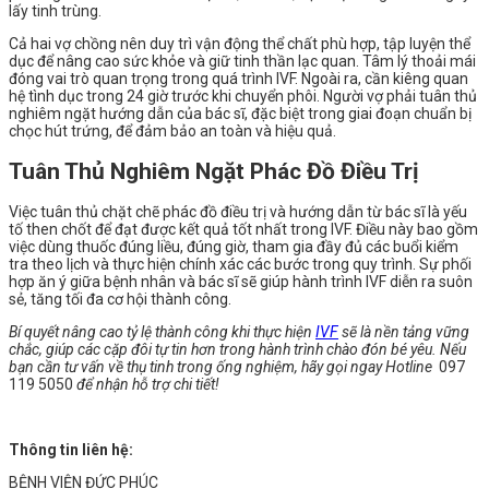
lấy tinh trùng.
Cả hai vợ chồng nên duy trì vận động thể chất phù hợp, tập luyện thể
dục để nâng cao sức khỏe và giữ tinh thần lạc quan. Tâm lý thoải mái
đóng vai trò quan trọng trong quá trình IVF. Ngoài ra, cần kiêng quan
hệ tình dục trong 24 giờ trước khi chuyển phôi. Người vợ phải tuân thủ
nghiêm ngặt hướng dẫn của bác sĩ, đặc biệt trong giai đoạn chuẩn bị
chọc hút trứng, để đảm bảo an toàn và hiệu quả.
Tuân Thủ Nghiêm Ngặt Phác Đồ Điều Trị
Việc tuân thủ chặt chẽ phác đồ điều trị và hướng dẫn từ bác sĩ là yếu
tố then chốt để đạt được kết quả tốt nhất trong IVF. Điều này bao gồm
việc dùng thuốc đúng liều, đúng giờ, tham gia đầy đủ các buổi kiểm
tra theo lịch và thực hiện chính xác các bước trong quy trình. Sự phối
hợp ăn ý giữa bệnh nhân và bác sĩ sẽ giúp hành trình IVF diễn ra suôn
sẻ, tăng tối đa cơ hội thành công.
Bí quyết nâng cao tỷ lệ thành công khi thực hiện
IVF
sẽ là nền tảng vững
chắc, giúp các cặp đôi tự tin hơn trong hành trình chào đón bé yêu. Nếu
bạn cần tư vấn về thụ tinh trong ống nghiệm, hãy gọi ngay Hotline
097
119 5050
để nhận hỗ trợ chi tiết!
Thông tin liên hệ:
BỆNH VIỆN ĐỨC PHÚC