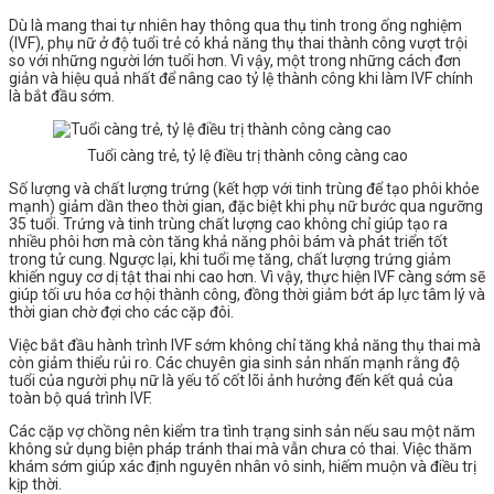
Dù là mang thai tự nhiên hay thông qua thụ tinh trong ống nghiệm
(IVF), phụ nữ ở độ tuổi trẻ có khả năng thụ thai thành công vượt trội
so với những người lớn tuổi hơn. Vì vậy, một trong những cách đơn
giản và hiệu quả nhất để nâng cao tỷ lệ thành công khi làm IVF chính
là bắt đầu sớm.
Tuổi càng trẻ, tỷ lệ điều trị thành công càng cao
Số lượng và chất lượng trứng (kết hợp với tinh trùng để tạo phôi khỏe
mạnh) giảm dần theo thời gian, đặc biệt khi phụ nữ bước qua ngưỡng
35 tuổi. Trứng và tinh trùng chất lượng cao không chỉ giúp tạo ra
nhiều phôi hơn mà còn tăng khả năng phôi bám và phát triển tốt
trong tử cung. Ngược lại, khi tuổi mẹ tăng, chất lượng trứng giảm
khiến nguy cơ dị tật thai nhi cao hơn. Vì vậy, thực hiện IVF càng sớm sẽ
giúp tối ưu hóa cơ hội thành công, đồng thời giảm bớt áp lực tâm lý và
thời gian chờ đợi cho các cặp đôi.
Việc bắt đầu hành trình IVF sớm không chỉ tăng khả năng thụ thai mà
còn giảm thiểu rủi ro. Các chuyên gia sinh sản nhấn mạnh rằng độ
tuổi của người phụ nữ là yếu tố cốt lõi ảnh hưởng đến kết quả của
toàn bộ quá trình IVF.
Các cặp vợ chồng nên kiểm tra tình trạng sinh sản nếu sau một năm
không sử dụng biện pháp tránh thai mà vẫn chưa có thai. Việc thăm
khám sớm giúp xác định nguyên nhân vô sinh, hiếm muộn và điều trị
kịp thời.