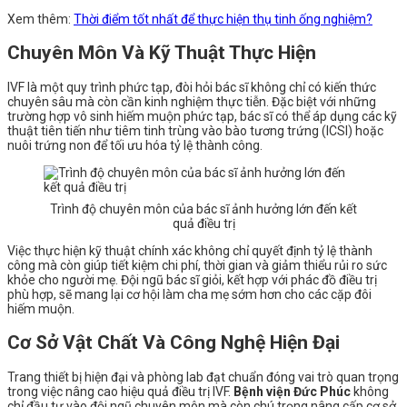
Xem thêm:
Thời điểm tốt nhất để thực hiện thụ tinh ống nghiệm?
Chuyên Môn Và Kỹ Thuật Thực Hiện
IVF là một quy trình phức tạp, đòi hỏi bác sĩ không chỉ có kiến thức
chuyên sâu mà còn cần kinh nghiệm thực tiễn. Đặc biệt với những
trường hợp vô sinh hiếm muộn phức tạp, bác sĩ có thể áp dụng các kỹ
thuật tiên tiến như tiêm tinh trùng vào bào tương trứng (ICSI) hoặc
nuôi trứng non để tối ưu hóa tỷ lệ thành công.
Trình độ chuyên môn của bác sĩ ảnh hưởng lớn đến kết
quả điều trị
Việc thực hiện kỹ thuật chính xác không chỉ quyết định tỷ lệ thành
công mà còn giúp tiết kiệm chi phí, thời gian và giảm thiểu rủi ro sức
khỏe cho người mẹ. Đội ngũ bác sĩ giỏi, kết hợp với phác đồ điều trị
phù hợp, sẽ mang lại cơ hội làm cha mẹ sớm hơn cho các cặp đôi
hiếm muộn.
Cơ Sở Vật Chất Và Công Nghệ Hiện Đại
Trang thiết bị hiện đại và phòng lab đạt chuẩn đóng vai trò quan trọng
trong việc nâng cao hiệu quả điều trị IVF.
Bệnh viện Đức Phúc
không
chỉ đầu tư vào đội ngũ chuyên môn mà còn chú trọng nâng cấp cơ sở