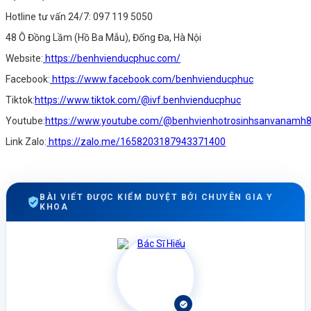
Hotline tư vấn 24/7: 097 119 5050
48 Ô Đồng Lầm (Hồ Ba Mẫu), Đống Đa, Hà Nội
Website:
https://benhvienducphuc.com/
Facebook:
https://www.facebook.com/benhvienducphuc
Tiktok:
https://www.tiktok.com/@ivf.benhvienducphuc
Youtube:
https://www.youtube.com/@benhvienhotrosinhsanvanamh
Link Zalo:
https://zalo.me/1658203187943371400
BÀI VIẾT ĐƯỢC KIỂM DUYỆT BỞI CHUYÊN GIA Y
KHOA