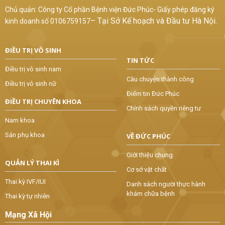
Chủ quản: Công ty Cổ phần Bệnh viện Đức Phúc- Giấy phép đăng ký
–
Tại Sở Kế hoạch và Đầu tư Hà Nội.
kinh doanh số 0106759157
ĐIỀU TRỊ VÔ SINH
TIN TỨC
Điều trị vô sinh nam
Câu chuyện thành công
Điều trị vô sinh nữ
Điểm tin Đức Phúc
ĐIỀU TRỊ CHUYÊN KHOA
Chính sách quyền riêng tư
Nam khoa
Sản phụ khoa
VỀ ĐỨC PHÚC
Giới thiệu chung
QUẢN LÝ THAI KÌ
Cơ sở vật chất
Thai kỳ IVF/IUI
Danh sách người thực hành
khám chữa bệnh
Thai kỳ tự nhiên
Mạng Xã Hội