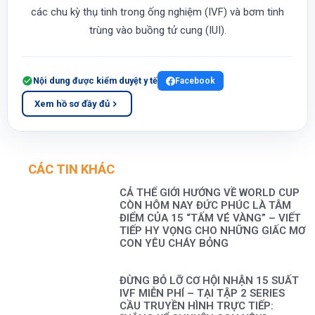
các chu kỳ thụ tinh trong ống nghiệm (IVF) và bơm tinh
trùng vào buồng tử cung (IUI).
Nội dung được kiểm duyệt y tế
Facebook
Xem hồ sơ đầy đủ
CÁC TIN KHÁC
CẢ THẾ GIỚI HƯỚNG VỀ WORLD CUP
CÒN HÔM NAY ĐỨC PHÚC LÀ TÂM
ĐIỂM CỦA 15 “TẤM VÉ VÀNG” – VIẾT
TIẾP HY VỌNG CHO NHỮNG GIẤC MƠ
CON YÊU CHÁY BỎNG
ĐỪNG BỎ LỠ CƠ HỘI NHẬN 15 SUẤT
IVF MIỄN PHÍ – TẠI TẬP 2 SERIES
CẦU TRUYỀN HÌNH TRỰC TIẾP: