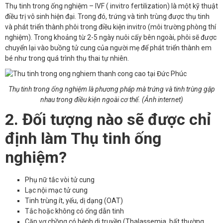
Thụ tinh trong ống nghiệm – IVF ( invitro fertilization) là một kỹ thuật
điều trị vô sinh hiện đại. Trong đó, trứng và tinh trùng được thụ tinh
và phát triển thành phôi trong điều kiện invitro (môi trường phòng thí
nghiệm). Trong khoảng từ 2-5 ngày nuôi cấy bên ngoài, phôi sẽ được
chuyển lại vào buồng tử cung của người mẹ để phát triển thành em
bé như trong quá trình thụ thai tự nhiên.
Thụ tinh trong ống nghiệm là phương pháp mà trứng và tinh trùng gặp
nhau trong điều kiện ngoài cơ thể.
(
Ảnh internet
)
2. Đối tượng nào sẽ được chỉ
định làm Thụ tinh ống
nghiệm?
Phụ nữ tắc vòi tử cung
Lạc nội mạc tử cung
Tinh trùng ít, yếu, dị dạng (OAT)
Tắc hoặc không có ống dẫn tinh
Cặp vợ chồng có bệnh di truyền (Thalassemia, bất thường