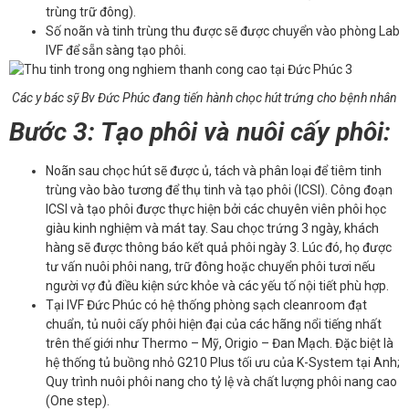
trùng trữ đông).
Số noãn và tinh trùng thu được sẽ được chuyển vào phòng Lab
IVF để sẵn sàng tạo phôi.
Các y bác sỹ Bv
Đức Phúc
đang tiến hành chọc hút trứng cho bệnh nhân
Bước 3: Tạo phôi và nuôi cấy phôi:
Noãn sau chọc hút sẽ được ủ, tách và phân loại để tiêm tinh
trùng vào bào tương để thụ tinh và tạo phôi (ICSI). Công đoạn
ICSI và tạo phôi được thực hiện bởi các chuyên viên phôi học
giàu kinh nghiệm và mát tay. Sau chọc trứng 3 ngày, khách
hàng sẽ được thông báo kết quả phôi ngày 3. Lúc đó, họ được
tư vấn nuôi phôi nang, trữ đông hoặc chuyển phôi tươi nếu
người vợ đủ điều kiện sức khỏe và các yếu tố nội tiết phù hợp.
Tại IVF Đức Phúc có hệ thống phòng sạch cleanroom đạt
chuẩn, tủ nuôi cấy phôi hiện đại của các hãng nổi tiếng nhất
trên thế giới như Thermo – Mỹ, Origio – Đan Mạch. Đặc biệt là
hệ thống tủ buồng nhỏ G210 Plus tối ưu của K-System tại Anh;
Quy trình nuôi phôi nang cho tỷ lệ và chất lượng phôi nang cao
(One step).