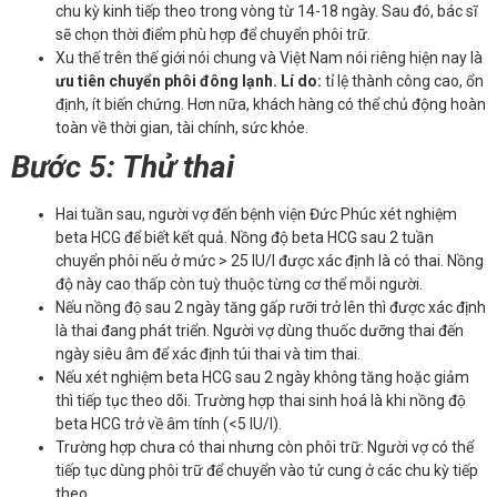
chu kỳ kinh tiếp theo trong vòng từ 14-18 ngày. Sau đó, bác sĩ
sẽ chọn thời điểm phù hợp để chuyển phôi trữ.
Xu thế trên thế giới nói chung và Việt Nam nói riêng hiện nay là
ưu tiên chuyển phôi đông lạnh. Lí do:
tỉ lệ thành công cao, ổn
định, ít biến chứng. Hơn nữa, khách hàng có thể chủ động hoàn
toàn về thời gian, tài chính, sức khỏe.
Bước 5: Thử thai
Hai tuần sau, người vợ đến bệnh viện Đức Phúc xét nghiệm
beta HCG để biết kết quả. Nồng độ beta HCG sau 2 tuần
chuyển phôi nếu ở mức > 25 IU/l được xác định là có thai. Nồng
độ này cao thấp còn tuỳ thuộc từng cơ thể mỗi người.
Nếu nồng độ sau 2 ngày tăng gấp rưỡi trở lên thì được xác định
là thai đang phát triển. Người vợ dùng thuốc dưỡng thai đến
ngày siêu âm để xác định túi thai và tim thai.
Nếu xét nghiệm beta HCG sau 2 ngày không tăng hoặc giảm
thì tiếp tục theo dõi. Trường hợp thai sinh hoá là khi nồng độ
beta HCG trở về âm tính (<5 IU/l).
Trường hợp chưa có thai nhưng còn phôi trữ: Người vợ có thể
tiếp tục dùng phôi trữ để chuyển vào tử cung ở các chu kỳ tiếp
theo.