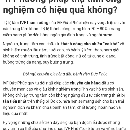
nghiệm có hiệu quả không?
Tỷ lệ làm
IVF thành công
của IVF Đức Phúc hiện nay
vượt trội
so với
các trung tâm khác. Tỷ lệ thành công trung bình 70 – 80%, mang
niềm hạnh phúc đến hàng ngàn gia đình trong và ngoài nước.
Ngoài ra, trung tâm còn chữa trị
thành công cho nhiều “ca khó
” vô
sinh hiếm muộn lâu năm, tuổi cao, có bệnh lý kèm theo; nam giới
không có tinh trùng, tinh trùng bất động; nữ có tử cung dị dạng,
buồng trứng đa nang, suy buồng trứng…
Đội ngũ chuyên gia hàng đầu bệnh viện Đức Phúc
IVF Đức Phúc quy tụ đội ngũ ekip các
chuyên gia hàng đầu
có
chuyên môn cao và giàu kinh nghiệm trong lĩnh vực hỗ trợ sinh sản.
Không chỉ vậy, trung tâm còn không ngừng đầu tư các trang
thiết bị
tân tiến nhất
trên thế giới. Do đó, hứa hẹn sẽ mang đến cho bạn trải
nghiệm dịch vụ khám chữa bệnh an tâm, chất lượng, hoàn hảo và
hiệu quả nhất.
Hy vọng những chia sẻ trên đây sẽ giúp bạn đọc hiểu được những
quy trình cụ thể của phương pháp IVF. Nhờ đó, sẽ tự tin và vững bước