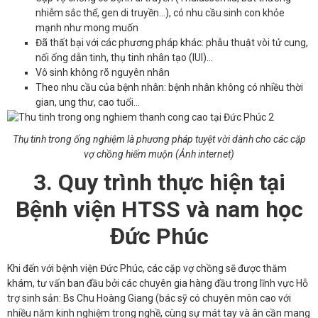
nhiễm sắc thể, gen di truyền…), có nhu cầu sinh con khỏe
mạnh như mong muốn
Đã thất bại với các phương pháp khác: phẫu thuật vòi tử cung,
nối ống dẫn tinh, thụ tinh nhân tạo (IUI)…
Vô sinh không rõ nguyên nhân
Theo nhu cầu của bệnh nhân: bệnh nhân không có nhiều thời
gian, ung thư, cao tuổi…
Thụ tinh trong ống nghiệm là phương pháp tuyệt vời dành cho các cặp
vợ chồng hiếm muộn
(
Ảnh internet
)
3. Quy trình thực hiện tại
Bệnh viện HTSS và nam học
Đức Phúc
Khi đến với bệnh viện Đức Phúc, các cặp vợ chồng sẽ được thăm
khám, tư vấn ban đầu bởi các chuyên gia hàng đầu trong lĩnh vực Hỗ
trợ sinh sản: Bs Chu Hoàng Giang (bác sỹ có chuyên môn cao với
nhiều năm kinh nghiệm trong nghề, cùng sự mát tay và ân cần mang