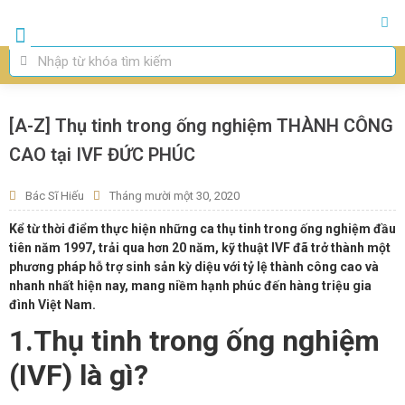
Trang chủ
Giới Thiệu
Thụ Tinh Ống Nghiệm IVF
Thụ Tinh Nhân Tạo IUI
Chuyên Khoa
[A-Z] Thụ tinh trong ống nghiệm THÀNH CÔNG
CAO tại IVF ĐỨC PHÚC
Bác Sĩ Hiếu
Tháng mười một 30, 2020
Kể từ thời điểm thực hiện những ca thụ tinh trong ống nghiệm đầu
tiên năm 1997, trải qua hơn 20 năm, kỹ thuật IVF đã trở thành một
phương pháp hỗ trợ sinh sản kỳ diệu với tỷ lệ thành công cao và
nhanh nhất hiện nay, mang niềm hạnh phúc đến hàng triệu gia
đình Việt Nam.
1.Thụ tinh trong ống nghiệm
(IVF) là gì?