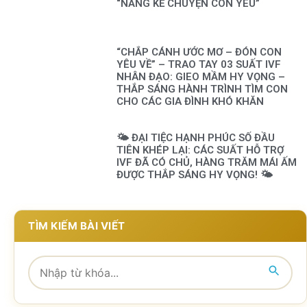
“NẮNG KỂ CHUYỆN CON YÊU”
“CHẮP CÁNH ƯỚC MƠ – ĐÓN CON
YÊU VỀ” – TRAO TAY 03 SUẤT IVF
NHÂN ĐẠO: GIEO MẦM HY VỌNG –
THẮP SÁNG HÀNH TRÌNH TÌM CON
CHO CÁC GIA ĐÌNH KHÓ KHĂN
🌤️ ĐẠI TIỆC HẠNH PHÚC SỐ ĐẦU
TIÊN KHÉP LẠI: CÁC SUẤT HỖ TRỢ
IVF ĐÃ CÓ CHỦ, HÀNG TRĂM MÁI ẤM
ĐƯỢC THẮP SÁNG HY VỌNG! 🌤️
TÌM KIẾM BÀI VIẾT