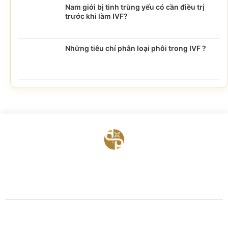
Nam giới bị tinh trùng yếu có cần điều trị
trước khi làm IVF?
Những tiêu chí phân loại phôi trong IVF ?
BỆNH VIỆN HTSS & NAM HỌC ĐỨC PHÚC
Hotline:
0971 195 050
Email:
info@benhvienducphuc.com