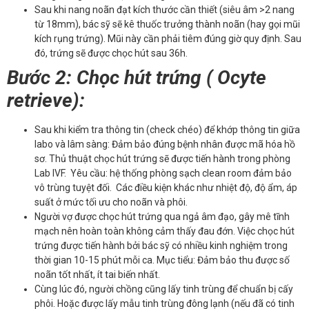
Sau khi nang noãn đạt kích thước cần thiết (siêu âm >2 nang
từ 18mm), bác sỹ sẽ kê thuốc trưởng thành noãn (hay gọi mũi
kích rụng trứng). Mũi này cần phải tiêm đúng giờ quy định. Sau
đó, trứng sẽ được chọc hút sau 36h.
Bước 2: Chọc hút trứng ( Ocyte
retrieve):
Sau khi kiểm tra thông tin (check chéo) để khớp thông tin giữa
labo và lâm sàng: Đảm bảo đúng bệnh nhân được mã hóa hồ
sơ. Thủ thuật chọc hút trứng sẽ được tiến hành trong phòng
Lab IVF. Yêu cầu: hệ thống phòng sạch clean room đảm bảo
vô trùng tuyệt đối. Các điều kiện khác như nhiệt độ, độ ẩm, áp
suất ở mức tối ưu cho noãn và phôi.
Người vợ được chọc hút trứng qua ngả âm đạo, gây mê tĩnh
mạch nên hoàn toàn không cảm thấy đau đớn. Việc chọc hút
trứng được tiến hành bởi bác sỹ có nhiều kinh nghiệm trong
thời gian 10-15 phút mỗi ca. Mục tiểu: Đảm bảo thu được số
noãn tốt nhất, ít tai biến nhất.
Cùng lúc đó, người chồng cũng lấy tinh trùng để chuẩn bị cấy
phôi. Hoặc được lấy mẫu tinh trùng đông lạnh (nếu đã có tinh