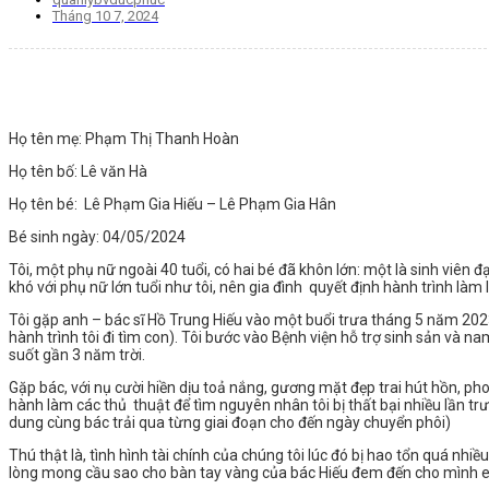
Tháng 10 7, 2024
Họ tên mẹ: Phạm Thị Thanh Hoàn
Họ tên bố: Lê văn Hà
Họ tên bé: Lê Phạm Gia Hiếu – Lê Phạm Gia Hân
Bé sinh ngày: 04/05/2024
Tôi, một phụ nữ ngoài 40 tuổi, có hai bé đã khôn lớn: một là sinh viên
khó với phụ nữ lớn tuổi như tôi, nên gia đình quyết định hành trình làm
Tôi gặp anh – bác sĩ Hồ Trung Hiếu vào một buổi trưa tháng 5 năm 2023 n
hành trình tôi đi tìm con). Tôi bước vào Bệnh viện hỗ trợ sinh sản và 
suốt gần 3 năm trời.
Gặp bác, với nụ cười hiền dịu toả nắng, gương mặt đẹp trai hút hồn, ph
hành làm các thủ thuật để tìm nguyên nhân tôi bị thất bại nhiều lần trư
dung cùng bác trải qua từng giai đoạn cho đến ngày chuyển phôi)
Thú thật là, tình hình tài chính của chúng tôi lúc đó bị hao tổn quá 
lòng mong cầu sao cho bàn tay vàng của bác Hiếu đem đến cho mình em