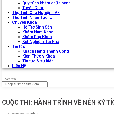
Quy trình khám chữa bệnh
Tuyển Dụng
Thụ Tinh Ống Nghiệm IVF
Thụ Tinh Nhân Tạo IUI
Chuyên Khoa
Hỗ Trợ Sinh Sản
Khám Nam Khoa
Khám Phụ Khoa
Xét Nghiệm Tại Nhà
Tin tức
Khách Hàng Thành Công
Kiến Thức y Khoa
Tin tức & sự kiện
Liên Hệ
Search
️CUỘC THI: HÀNH TRÌNH VẼ NÊN KỲ TÍ
quanlybvducphuc