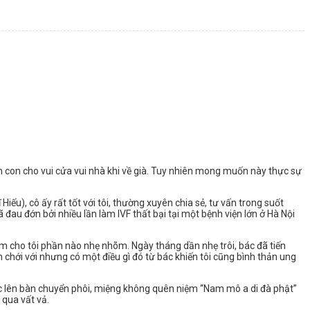
êm con cho vui cửa vui nhà khi về già. Tuy nhiên mong muốn này thực sự
ếu), cô ấy rất tốt với tôi, thường xuyên chia sẻ, tư vấn trong suốt
đau đớn bởi nhiều lần làm IVF thất bại tại một bệnh viện lớn ở Hà Nội
làm cho tôi phần nào nhẹ nhõm. Ngày tháng dần nhẹ trôi, bác đã tiến
n chới với nhưng có một điều gì đó từ bác khiến tôi cũng bình thản ung
bước lên bàn chuyển phôi, miệng không quên niệm “Nam mô a di đà phật”
 qua vất vả.