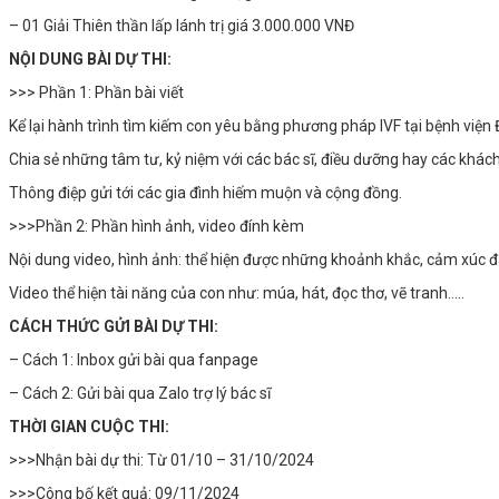
– 01 Giải Thiên thần lấp lánh trị giá 3.000.000 VNĐ
NỘI DUNG BÀI DỰ THI:
>>> Phần 1: Phần bài viết
Kể lại hành trình tìm kiếm con yêu bằng phương pháp IVF tại bệnh việ
Chia sẻ những tâm tư, kỷ niệm với các bác sĩ, điều dưỡng hay các khác
Thông điệp gửi tới các gia đình hiếm muộn và cộng đồng.
>>>Phần 2: Phần hình ảnh, video đính kèm
Nội dung video, hình ảnh: thể hiện được những khoảnh khắc, cảm xúc đ
Video thể hiện tài năng của con như: múa, hát, đọc thơ, vẽ tranh…..
CÁCH THỨC GỬI BÀI DỰ THI:
– Cách 1: Inbox gửi bài qua fanpage
– Cách 2: Gửi bài qua Zalo trợ lý bác sĩ
THỜI GIAN CUỘC THI:
>>>Nhận bài dự thi: Từ 01/10 – 31/10/2024
>>>Công bố kết quả: 09/11/2024