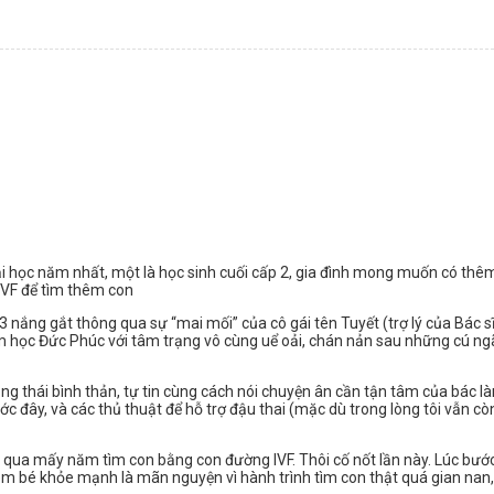
 đại học năm nhất, một là học sinh cuối cấp 2, gia đình mong muốn có th
 IVF để tìm thêm con
ắng gắt thông qua sự “mai mối” của cô gái tên Tuyết (trợ lý của Bác sĩ Hi
nam học Đức Phúc với tâm trạng vô cùng uể oải, chán nản sau những cú ngã 
ong thái bình thản, tự tin cùng cách nói chuyện ân cần tận tâm của bác 
ớc đây, và các thủ thuật để hỗ trợ đậu thai (mặc dù trong lòng tôi vẫn cò
nhiều qua mấy năm tìm con bằng con đường IVF. Thôi cố nốt lần này. Lúc 
 bé khỏe mạnh là mãn nguyện vì hành trình tìm con thật quá gian nan,