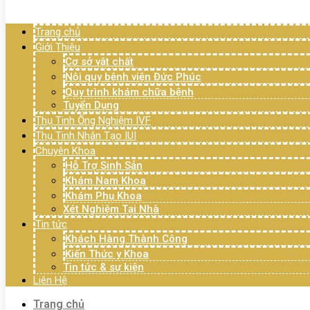
Menu
Trang chủ
Giới Thiệu
Cơ sở vật chất
Nội quy bệnh viện Đức Phúc
Quy trình khám chữa bệnh
Tuyển Dụng
Thụ Tinh Ống Nghiệm IVF
Thụ Tinh Nhân Tạo IUI
Chuyên Khoa
Hỗ Trợ Sinh Sản
Khám Nam Khoa
Khám Phụ Khoa
Xét Nghiệm Tại Nhà
Tin tức
Khách Hàng Thành Công
Kiến Thức y Khoa
Tin tức & sự kiện
Liên Hệ
Trang chủ