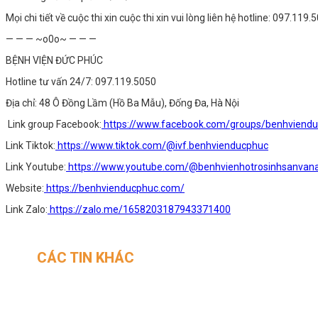
Mọi chi tiết về cuộc thi xin cuộc thi xin vui lòng liên hệ hotline: 097.119.
— — — ~o0o~ — — —
BỆNH VIỆN ĐỨC PHÚC
Hotline tư vấn 24/7: 097.119.5050
Địa chỉ: 48 Ô Đồng Lầm (Hồ Ba Mẫu), Đống Đa, Hà Nội
Link group Facebook:
https://www.facebook.com/groups/benhviend
Link Tiktok:
https://www.tiktok.com/@ivf.benhvienducphuc
Link Youtube:
https://www.youtube.com/@benhvienhotrosinhsanva
Website:
https://benhvienducphuc.com/
Link Zalo:
https://zalo.me/1658203187943371400
CÁC TIN KHÁC