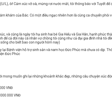
U/L), ôi! Cảm xúc vỡ oà, mừng rơi nước mắt, tôi thông báo với Tuyết để đượ
hăm khám của Bác. Có một điều ngạc nhiên hơn là cùng ca chuyển phôi với
 và cũng là ngày tôi hạ sinh hai bé Gia Hiếu và Gia Hân, hạnh phúc thật 
h để cả đời này cá nhân vợ chồng tôi cũng như cả đại gia đình nhà tôi đề
sống cho biết bao con người hôm nay)
 lại Bệnh viện hỗ trợ sinh sản và nam học Đức Phúc mà chưa có dịp. Thôi 
viện Đức Phúc
ới mong muốn ghi lại những khoảnh khắc đẹp, những câu chuyện xúc động 
0.000 VNĐ
 3.000.000 VNĐ