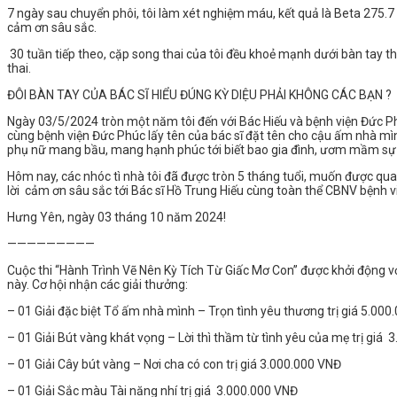
7 ngày sau chuyển phôi, tôi làm xét nghiệm máu, kết quả là Beta 275.7 (
cảm ơn sâu sắc.
30 tuần tiếp theo, cặp song thai của tôi đều khoẻ mạnh dưới bàn tay t
thai.
ĐÔI BÀN TAY CỦA BÁC SĨ HIỂU ĐÚNG KỲ DIỆU PHẢI KHÔNG CÁC BẠN ?
Ngày 03/5/2024 tròn một năm tôi đến với Bác Hiếu và bệnh viện Đức Phúc,
cùng bệnh viện Đức Phúc lấy tên của bác sĩ đặt tên cho cậu ấm nhà mìn
phụ nữ mang bầu, mang hạnh phúc tới biết bao gia đình, ươm mầm sự 
Hôm nay, các nhóc tì nhà tôi đã được tròn 5 tháng tuổi, muốn được quay
lời cảm ơn sâu sắc tới Bác sĩ Hồ Trung Hiếu cùng toàn thể CBNV bệnh 
Hưng Yên, ngày 03 tháng 10 năm 2024!
—————————
Cuộc thi “Hành Trình Vẽ Nên Kỳ Tích Từ Giấc Mơ Con” được khởi động v
này. Cơ hội nhận các giải thưởng:
– 01 Giải đặc biệt Tổ ấm nhà mình – Trọn tình yêu thương trị giá 5.00
– 01 Giải Bút vàng khát vọng – Lời thì thầm từ tình yêu của mẹ trị giá
– 01 Giải Cây bút vàng – Nơi cha có con trị giá 3.000.000 VNĐ
– 01 Giải Sắc màu Tài năng nhí trị giá 3.000.000 VNĐ