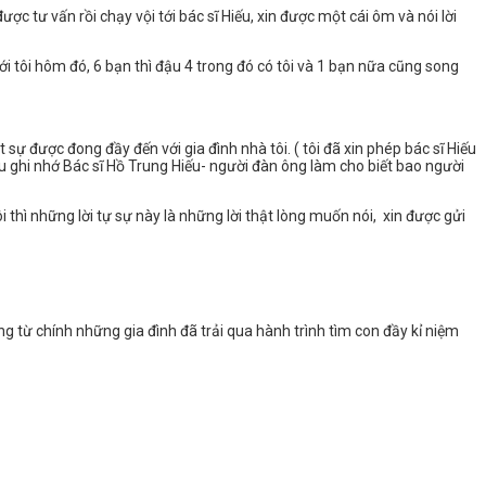
c tư vấn rồi chạy vội tới bác sĩ Hiếu, xin được một cái ôm và nói lời
 tôi hôm đó, 6 bạn thì đậu 4 trong đó có tôi và 1 bạn nữa cũng song
sự được đong đầy đến với gia đình nhà tôi. ( tôi đã xin phép bác sĩ Hiếu
u ghi nhớ Bác sĩ Hồ Trung Hiếu- người đàn ông làm cho biết bao người
thì những lời tự sự này là những lời thật lòng muốn nói, xin được gửi
từ chính những gia đình đã trải qua hành trình tìm con đầy kỉ niệm