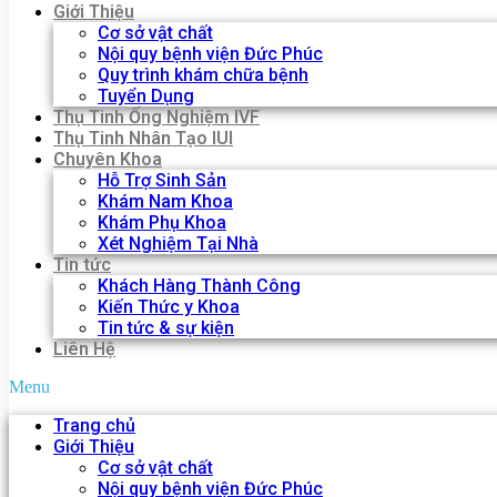
Giới Thiệu
Cơ sở vật chất
Nội quy bệnh viện Đức Phúc
Quy trình khám chữa bệnh
Tuyển Dụng
Thụ Tinh Ống Nghiệm IVF
Thụ Tinh Nhân Tạo IUI
Chuyên Khoa
Hỗ Trợ Sinh Sản
Khám Nam Khoa
Khám Phụ Khoa
Xét Nghiệm Tại Nhà
Tin tức
Khách Hàng Thành Công
Kiến Thức y Khoa
Tin tức & sự kiện
Liên Hệ
Menu
Trang chủ
Giới Thiệu
Cơ sở vật chất
Nội quy bệnh viện Đức Phúc