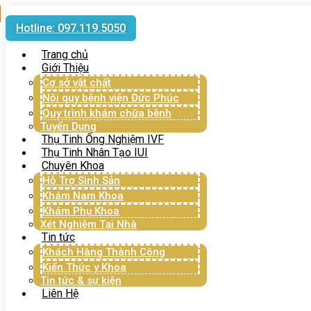
Hotline: 097.119.5050
Trang chủ
Giới Thiệu
Cơ sở vật chất
Nội quy bệnh viện Đức Phúc
Quy trình khám chữa bệnh
Tuyển Dụng
Thụ Tinh Ống Nghiệm IVF
Thụ Tinh Nhân Tạo IUI
Chuyên Khoa
Hỗ Trợ Sinh Sản
Khám Nam Khoa
Khám Phụ Khoa
Xét Nghiệm Tại Nhà
Tin tức
Khách Hàng Thành Công
Kiến Thức y Khoa
Tin tức & sự kiện
Liên Hệ